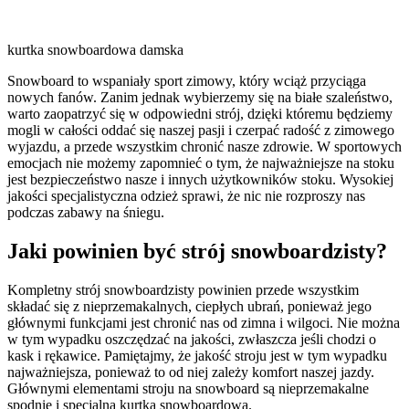
kurtka snowboardowa damska
Snowboard to wspaniały sport zimowy, który wciąż przyciąga
nowych fanów. Zanim jednak wybierzemy się na białe szaleństwo,
warto zaopatrzyć się w odpowiedni strój, dzięki któremu będziemy
mogli w całości oddać się naszej pasji i czerpać radość z zimowego
wyjazdu, a przede wszystkim chronić nasze zdrowie. W sportowych
emocjach nie możemy zapomnieć o tym, że najważniejsze na stoku
jest bezpieczeństwo nasze i innych użytkowników stoku. Wysokiej
jakości specjalistyczna odzież sprawi, że nic nie rozproszy nas
podczas zabawy na śniegu.
Jaki powinien być strój snowboardzisty?
Kompletny strój snowboardzisty powinien przede wszystkim
składać się z nieprzemakalnych, ciepłych ubrań, ponieważ jego
głównymi funkcjami jest chronić nas od zimna i wilgoci. Nie można
w tym wypadku oszczędzać na jakości, zwłaszcza jeśli chodzi o
kask i rękawice. Pamiętajmy, że jakość stroju jest w tym wypadku
najważniejsza, ponieważ to od niej zależy komfort naszej jazdy.
Głównymi elementami stroju na snowboard są nieprzemakalne
spodnie i specjalna kurtka snowboardowa.