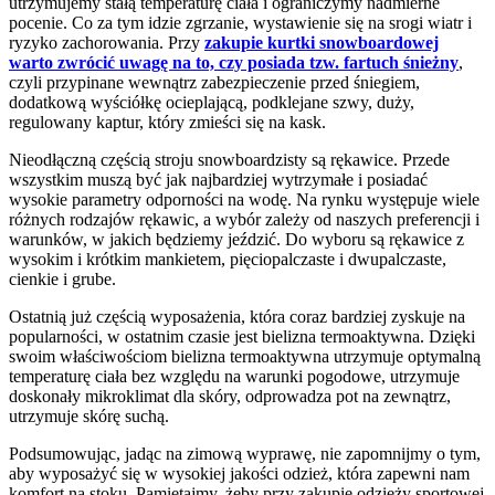
utrzymujemy stałą temperaturę ciała i ograniczymy nadmierne
pocenie. Co za tym idzie zgrzanie, wystawienie się na srogi wiatr i
ryzyko zachorowania. Przy
zakupie kurtki snowboardowej
warto zwrócić uwagę na to, czy posiada tzw. fartuch śnieżny
,
czyli przypinane wewnątrz zabezpieczenie przed śniegiem,
dodatkową wyściółkę ocieplającą, podklejane szwy, duży,
regulowany kaptur, który zmieści się na kask.
Nieodłączną częścią stroju snowboardzisty są rękawice. Przede
wszystkim muszą być jak najbardziej wytrzymałe i posiadać
wysokie parametry odporności na wodę. Na rynku występuje wiele
różnych rodzajów rękawic, a wybór zależy od naszych preferencji i
warunków, w jakich będziemy jeździć. Do wyboru są rękawice z
wysokim i krótkim mankietem, pięciopalczaste i dwupalczaste,
cienkie i grube.
Ostatnią już częścią wyposażenia, która coraz bardziej zyskuje na
popularności, w ostatnim czasie jest bielizna termoaktywna. Dzięki
swoim właściwościom bielizna termoaktywna utrzymuje optymalną
temperaturę ciała bez względu na warunki pogodowe, utrzymuje
doskonały mikroklimat dla skóry, odprowadza pot na zewnątrz,
utrzymuje skórę suchą.
Podsumowując, jadąc na zimową wyprawę, nie zapomnijmy o tym,
aby wyposażyć się w wysokiej jakości odzież, która zapewni nam
komfort na stoku. Pamiętajmy, żeby przy zakupie odzieży sportowej