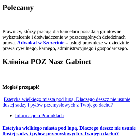
Polecamy
Prawnicy, którzy pracują dla kancelarii posiadają gruntowne
wykształcenie i doświadczenie w poszczególnych dziedzinach
prawa.
Adwokat w Szczecinie
– usługi prawnicze w dziedzinie
prawa cywilnego, karnego, administracyjnego i gospodarczego.
Клініка POZ Nasz Gabinet
Mogłeś przegapić
Estetyka wielkiego miasta pod lupą. Dlaczego deszcz nie usunie
tłustej sadzy i pyłów przemysłowych z Twojego dachu?
Informacje o Produktach
Estetyka wielkiego miasta pod lupą. Dlaczego deszcz nie usunie
tłustej sadzy i pyłów przemysłowych z Twojego dachu?