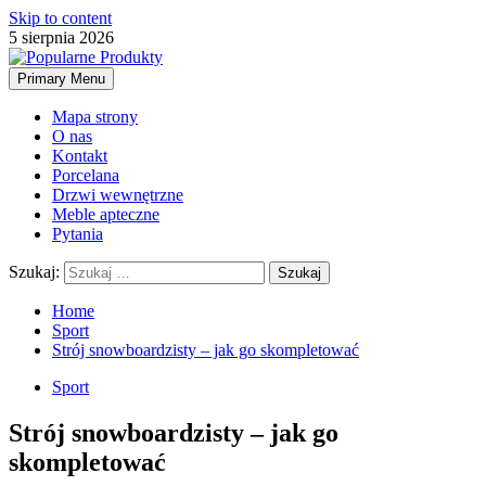
Skip to content
5 sierpnia 2026
Primary Menu
Mapa strony
O nas
Kontakt
Porcelana
Drzwi wewnętrzne
Meble apteczne
Pytania
Szukaj:
Home
Sport
Strój snowboardzisty – jak go skompletować
Sport
Strój snowboardzisty – jak go
skompletować