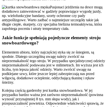
Pasjonaci jeżdżenia na desce mogą
dodatkowo zainwestować w gadżety poprawiające wygodę jazdy,
np. wielofunkcyjne bandany, szorty ochronne czy pady
antypoślizgowe. Warto zadbać o najmniejsze szczegóły takie jak
długie ciepłe, skarpety, czy specjalna bielizna termoaktywna, która
zapobiega poceniu i utraty temperatury ciała.
Jakie funkcje spełniają pojedyncze elementy stroju
snowboardowego?
Elementem ubioru, który najczęściej styka się ze śniegiem, są
spodnie. Dlatego szczególną uwagę należy zwrócić na
nieprzemakalność tego stroju. W przypadku specjalistycznej odzieży
nieprzemakalność podawana jest w milimetrach. Im wyższa jest ich
liczba, tym lepsza jakość odzieży. Warto zwrócić uwagę na
podklejane szwy, które jeszcze lepiej zabezpieczają nas przed
wilgocią, dodatkowe ocieplenie, oddychającą tkaninę i rękaw
śnieżny.
Kolejną częścią garderoby jest kurtka snowboardowa. W jej
przypadku bardzo ważna jest zarówno nieprzemakalność (powinna
wynosić przynajmniej 8 tys. mm słupa wody), jak i
przepuszczalność powietrza. Odpowiednie właściwości sprawią, że