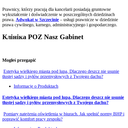
Prawnicy, którzy pracują dla kancelarii posiadają gruntowne
wykształcenie i doświadczenie w poszczególnych dziedzinach
prawa.
Adwokat w Szczecinie
– usługi prawnicze w dziedzinie
prawa cywilnego, karnego, administracyjnego i gospodarczego.
Клініка POZ Nasz Gabinet
Mogłeś przegapić
Estetyka wielkiego miasta pod lupą. Dlaczego deszcz nie usunie
tłustej sadzy i pyłów przemysłowych z Twojego dachu?
Informacje o Produktach
Estetyka wielkiego miasta pod lupą. Dlaczego deszcz nie usunie
tłustej sadzy i pyłów przemysłowych z Twojego dachu?
Pomiary natężenia oświetlenia w biurach. Jak spełnić normy BHP i
poprawić komfort pracy zespołu?