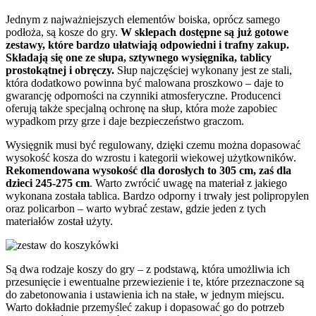
Jednym z najważniejszych elementów boiska, oprócz samego
podłoża, są kosze do gry.
W sklepach dostępne są już gotowe
zestawy, które bardzo ułatwiają odpowiedni i trafny zakup.
Składają się one ze słupa, sztywnego wysięgnika, tablicy
prostokątnej i obręczy.
Słup najczęściej wykonany jest ze stali,
która dodatkowo powinna być malowana proszkowo – daje to
gwarancję odporności na czynniki atmosferyczne. Producenci
oferują także specjalną ochronę na słup, która może zapobiec
wypadkom przy grze i daje bezpieczeństwo graczom.
Wysięgnik musi być regulowany, dzięki czemu można dopasować
wysokość kosza do wzrostu i kategorii wiekowej użytkowników.
Rekomendowana wysokość dla dorosłych to 305 cm, zaś dla
dzieci 245-275 cm
. Warto zwrócić uwagę na materiał z jakiego
wykonana została tablica. Bardzo odporny i trwały jest polipropylen
oraz policarbon – warto wybrać zestaw, gdzie jeden z tych
materiałów został użyty.
Są dwa rodzaje koszy do gry – z podstawą, która umożliwia ich
przesunięcie i ewentualne przewiezienie i te, które przeznaczone są
do zabetonowania i ustawienia ich na stałe, w jednym miejscu.
Warto dokładnie przemyśleć zakup i dopasować go do potrzeb