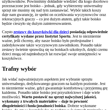
użytkowników. Powinniśmy dokładnie wiedzieć dla kogo docelowo
przeznaczone jest boisko – jednak, gdy wybierzemy uniwersalny
sprzęt nie musimy się nad tym zastanawiać. Wybór takich koszy
daje nam gwarancję, że spełni on oczekiwania wyczynowców oraz
rekreacyjnych graczy – co jest dużym atutem, gdyż takie boisko
będzie cieszyło się dużym zainteresowaniem.
Często
zestawy do koszykówki dla dzieci
posiadają odpowiednie
certyfikaty wydane przez Instytut Sportu
. Jest to niezmiernie
ważne, jeśli chcemy, aby nasze boisko było profesjonalne i
zadedykowane także wyczynowym zawodnikom. Ponadto takie
zestawy świetnie sprawdzą się na boiskach szkolnych, dzięki czemu
dzieci mogą od najmłodszych lat rozwijać swoje umiejętności w
koszykówce.
Trafny wybór
Jak widać najważniejszym aspektem jest wybranie sprzętu
uniwersalnego, dedykowanego graczom na każdym poziomie. Jest
to niezmiernie ważne, gdyż gwarantuje komfortową i przyjemną grę
każdemu. Ponadto takie boisko jest przyszłościowe i daje wiele
możliwości.
Warto postawić na sprzęt najwyższej jakości,
wykonany z trwałych materiałów – daje to pewność
długoletniości i funkcjonalności boiska
. Dobrze wykonane