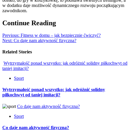
boisko, do gry w koszykówkę, to podstawa świetnych treningów, a
w dodatku daje możliwość dynamicznego rozwoju początkującym
zawodnikom.
Continue Reading
Previous:
Fitness w domu – jak bezpiecznie ćwiczyć?
Next:
Co daje nam aktywność fizyczna?
Related Stories
Wytrzymałość ponad wszystko: jak odróżnić solidny piłkochwyt od
taniej imitacji?
Sport
Wytrzymałość ponad wszystko: jak odróżnić solidny
piłkochwyt od taniej imitacji?
Co daje nam aktywność fizyczna?
Sport
Co daje nam aktywność fizyczna?