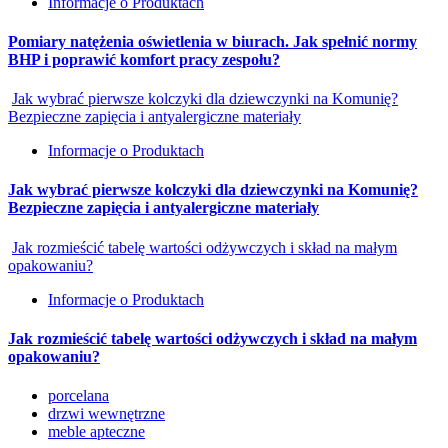
Informacje o Produktach
Pomiary natężenia oświetlenia w biurach. Jak spełnić normy
BHP i poprawić komfort pracy zespołu?
Jak wybrać pierwsze kolczyki dla dziewczynki na Komunię?
Bezpieczne zapięcia i antyalergiczne materiały
Informacje o Produktach
Jak wybrać pierwsze kolczyki dla dziewczynki na Komunię?
Bezpieczne zapięcia i antyalergiczne materiały
Jak rozmieścić tabelę wartości odżywczych i skład na małym
opakowaniu?
Informacje o Produktach
Jak rozmieścić tabelę wartości odżywczych i skład na małym
opakowaniu?
porcelana
drzwi wewnętrzne
meble apteczne