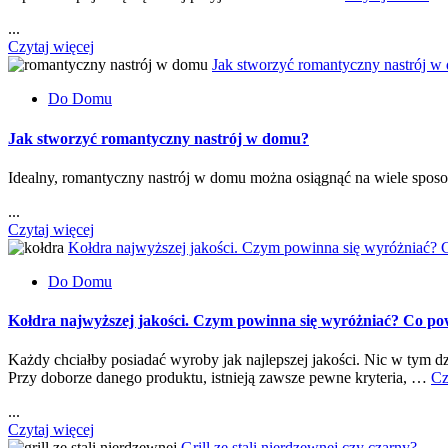
...
Czytaj więcej
Jak stworzyć romantyczny nastrój w
Do Domu
Jak stworzyć romantyczny nastrój w domu?
Idealny, romantyczny nastrój w domu można osiągnąć na wiele spo
...
Czytaj więcej
Kołdra najwyższej jakości. Czym powinna się wyróżniać? 
Do Domu
Kołdra najwyższej jakości. Czym powinna się wyróżniać? Co po
Każdy chciałby posiadać wyroby jak najlepszej jakości. Nic w tym d
Przy doborze danego produktu, istnieją zawsze pewne kryteria, …
Cz
...
Czytaj więcej
Grill ze stali nierdzewnej czy czarny?