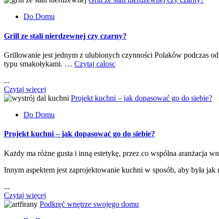
Do Domu
Grill ze stali nierdzewnej czy czarny?
Grillowanie jest jednym z ulubionych czynności Polaków podczas od
typu smakołykami. …
Czytaj calosc
...
Czytaj więcej
Projekt kuchni – jak dopasować go do siebie?
Do Domu
Projekt kuchni – jak dopasować go do siebie?
Każdy ma różne gusta i inną estetykę, przez co wspólna aranżacja 
Innym aspektem jest zaprojektowanie kuchni w sposób, aby była jak
...
Czytaj więcej
Podkręć wnętrze swojego domu