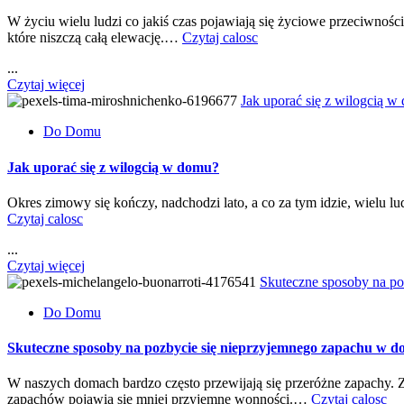
W życiu wielu ludzi co jakiś czas pojawiają się życiowe przeciwności
które niszczą całą elewację.…
Czytaj calosc
...
Czytaj więcej
Jak uporać się z wilogcią w
Do Domu
Jak uporać się z wilogcią w domu?
Okres zimowy się kończy, nadchodzi lato, a co za tym idzie, wielu 
Czytaj calosc
...
Czytaj więcej
Skuteczne sposoby na p
Do Domu
Skuteczne sposoby na pozbycie się nieprzyjemnego zapachu w 
W naszych domach bardzo często przewijają się przeróżne zapachy.
zapachów pojawią się mniej przyjemne wonności.…
Czytaj calosc