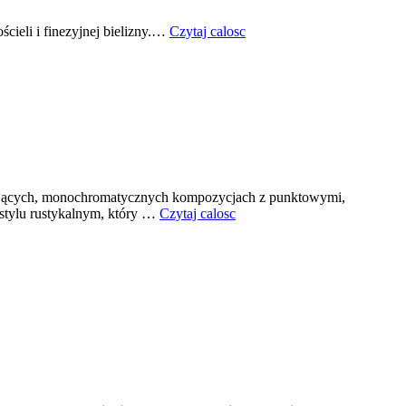
cieli i finezyjnej bielizny.…
Czytaj calosc
minujących, monochromatycznych kompozycjach z punktowymi,
stylu rustykalnym, który …
Czytaj calosc