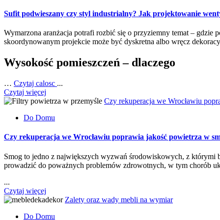
Sufit podwieszany czy styl industrialny? Jak projektowanie went
Wymarzona aranżacja potrafi rozbić się o przyziemny temat – gdzie p
skoordynowanym projekcie może być dyskretna albo wręcz dekoracy
Wysokość pomieszczeń – dlaczego
…
Czytaj calosc
...
Czytaj więcej
Czy rekuperacja we Wrocławiu popr
Do Domu
Czy rekuperacja we Wrocławiu poprawia jakość powietrza w s
Smog to jedno z największych wyzwań środowiskowych, z którymi 
prowadzić do poważnych problemów zdrowotnych, w tym chorób uk
...
Czytaj więcej
Zalety oraz wady mebli na wymiar
Do Domu