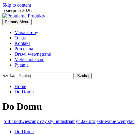
Skip to content
5 sierpnia 2026
Primary Menu
Mapa strony
O nas
Kontakt
Porcelana
Drzwi wewnętrzne
Meble apteczne
Pytania
Szukaj:
Home
Do Domu
Do Domu
Sufit podwieszany czy styl industrialny? Jak projektowanie wentyla
Do Domu