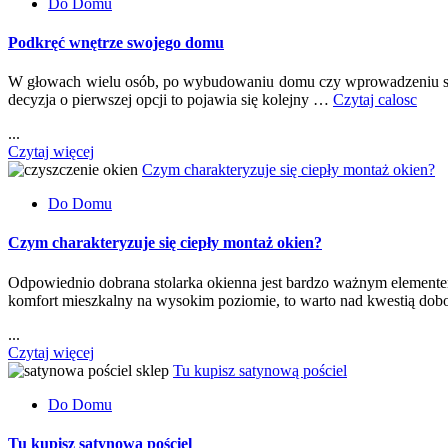
Do Domu
Podkręć wnętrze swojego domu
W głowach wielu osób, po wybudowaniu domu czy wprowadzeniu się d
decyzja o pierwszej opcji to pojawia się kolejny …
Czytaj calosc
...
Czytaj więcej
Czym charakteryzuje się ciepły montaż okien?
Do Domu
Czym charakteryzuje się ciepły montaż okien?
Odpowiednio dobrana stolarka okienna jest bardzo ważnym elementem 
komfort mieszkalny na wysokim poziomie, to warto nad kwestią dob
...
Czytaj więcej
Tu kupisz satynową pościel
Do Domu
Tu kupisz satynową pościel