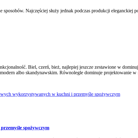
e sposobów. Najczęściej służy jednak podczas produkcji eleganckiej poś
unkcjonalność. Biel, czerń, bież, najlepiej jeszcze zestawione w do
u modern albo skandynawskim. Równolegle dominuje projektowanie w 
owych wykorzystywanych w kuchni i przemyśle spożywczym
 przemyśle spożywczym