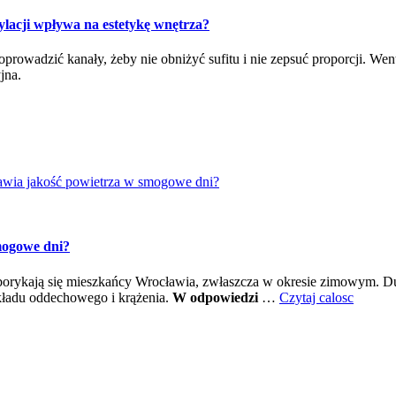
ylacji wpływa na estetykę wnętrza?
oprowadzić kanały, żeby nie obniżyć sufitu i nie zepsuć proporcji. We
jna.
awia jakość powietrza w smogowe dni?
mogowe dni?
borykają się mieszkańcy Wrocławia, zwłaszcza w okresie zimowym. 
ładu oddechowego i krążenia.
W odpowiedzi
…
Czytaj calosc