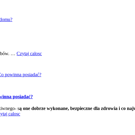
 domu?
sobów. …
Czytaj calosc
Co powinna posiadać?
winna posiadać?
ziwnego- s
ą one dobrze wykonane, bezpieczne dla zdrowia i co naj
ytaj calosc