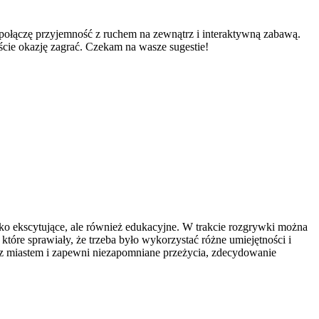
 połączę przyjemność z ruchem na zewnątrz i interaktywną zabawą.
ście okazję zagrać. Czekam na wasze sugestie!
lko ekscytujące, ale również edukacyjne. W trakcie rozgrywki można
 które sprawiały, że trzeba było wykorzystać różne umiejętności i
ę z miastem i zapewni niezapomniane przeżycia, zdecydowanie