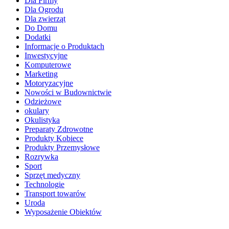
Dla Firmy
Dla Ogrodu
Dla zwierząt
Do Domu
Dodatki
Informacje o Produktach
Inwestycyjne
Komputerowe
Marketing
Motoryzacyjne
Nowości w Budownictwie
Odzieżowe
okulary
Okulistyka
Preparaty Zdrowotne
Produkty Kobiece
Produkty Przemysłowe
Rozrywka
Sport
Sprzęt medyczny
Technologie
Transport towarów
Uroda
Wyposażenie Obiektów