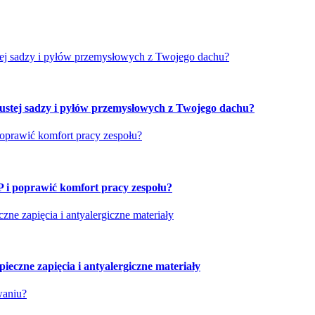
ustej sadzy i pyłów przemysłowych z Twojego dachu?
tłustej sadzy i pyłów przemysłowych z Twojego dachu?
poprawić komfort pracy zespołu?
P i poprawić komfort pracy zespołu?
ne zapięcia i antyalergiczne materiały
eczne zapięcia i antyalergiczne materiały
waniu?