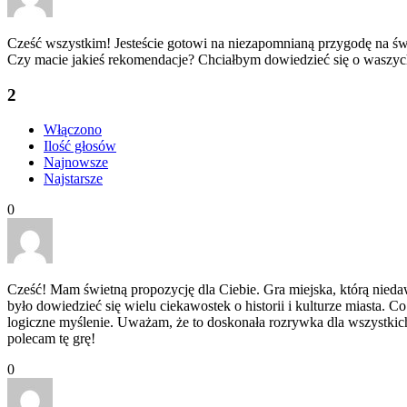
Cześć wszystkim! Jesteście gotowi na niezapomnianą przygodę na świ
Czy macie jakieś rekomendacje? Chciałbym dowiedzieć się o waszych d
2
Włączono
Ilość głosów
Najnowsze
Najstarsze
0
Cześć! Mam świetną propozycję dla Ciebie. Gra miejska, którą nieda
było dowiedzieć się wielu ciekawostek o historii i kulturze miasta. C
logiczne myślenie. Uważam, że to doskonała rozrywka dla wszystkich
polecam tę grę!
0