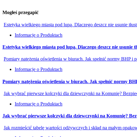
Mogłeś przegapić
Estetyka wielkiego miasta pod lupą. Dlaczego deszcz nie usunie tł
Informacje o Produktach
Estetyka wielkiego miasta pod lupą. Dlaczego deszcz nie usunie 
Pomiary natężenia oświetlenia w biurach. Jak spełnić normy BHP i 
Informacje o Produktach
Pomiary natężenia oświetlenia w biurach. Jak spełnić normy BH
Jak wybrać pierwsze kolczyki dla dziewczynki na Komunię? Bezpiecz
Informacje o Produktach
Jak wybrać pierwsze kolczyki dla dziewczynki na Komunię? Bezpi
Jak rozmieścić tabelę wartości odżywczych i skład na małym opako