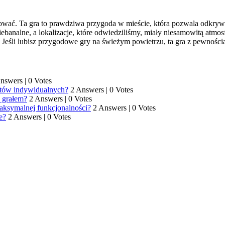
wać. Ta gra to prawdziwa przygoda w mieście, która pozwala odkrywa
iebanalne, a lokalizacje, które odwiedziliśmy, miały niesamowitą atmo
Jeśli lubisz przygodowe gry na świeżym powietrzu, ta gra z pewności
Answers
|
0 Votes
entów indywidualnych?
2 Answers
|
0 Votes
e grałem?
2 Answers
|
0 Votes
maksymalnej funkcjonalności?
2 Answers
|
0 Votes
e?
2 Answers
|
0 Votes