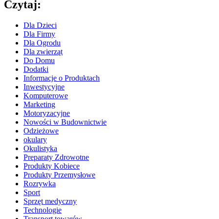
Czytaj:
Dla Dzieci
Dla Firmy
Dla Ogrodu
Dla zwierząt
Do Domu
Dodatki
Informacje o Produktach
Inwestycyjne
Komputerowe
Marketing
Motoryzacyjne
Nowości w Budownictwie
Odzieżowe
okulary
Okulistyka
Preparaty Zdrowotne
Produkty Kobiece
Produkty Przemysłowe
Rozrywka
Sport
Sprzęt medyczny
Technologie
Transport towarów