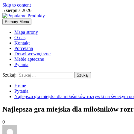
Skip to content
5 sierpnia 2026
Primary Menu
Mapa strony
O nas
Kontakt
Porcelana
Drzwi wewnętrzne
Meble apteczne
Pytania
Szukaj:
Home
Pytania
Najlepsza gra miejska dla miłośników rozrywki na świeżym po
Najlepsza gra miejska dla miłośników roz
0