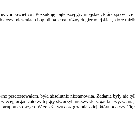
eżym powietrzu? Poszukuję najlepszej gry miejskiej, która sprawi, że
oświadczeniach i opinii na temat różnych gier miejskich, które mieli
wno przetestowałem, była absolutnie niesamowita. Zadania były nie ty
o więcej, organizatorzy tej gry stworzyli niezwykłe zagadki i wyzwania,
 grup wiekowych. Więc jeśli szukasz gry miejskiej, która połączy Ci