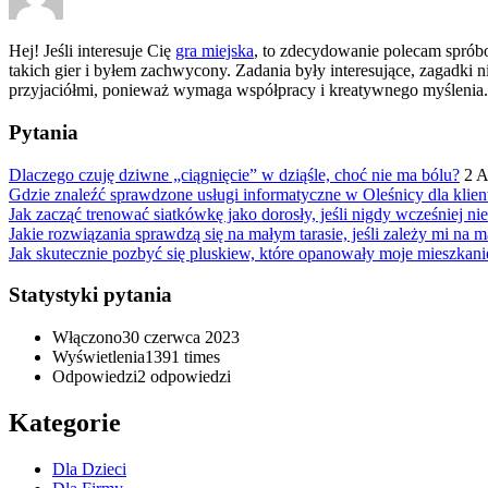
Hej! Jeśli interesuje Cię
gra miejska
, to zdecydowanie polecam spróbo
takich gier i byłem zachwycony. Zadania były interesujące, zagadki n
przyjaciółmi, ponieważ wymaga współpracy i kreatywnego myślenia. 
Pytania
Dlaczego czuję dziwne „ciągnięcie” w dziąśle, choć nie ma bólu?
2 
Gdzie znaleźć sprawdzone usługi informatyczne w Oleśnicy dla kli
Jak zacząć trenować siatkówkę jako dorosły, jeśli nigdy wcześniej ni
Jakie rozwiązania sprawdzą się na małym tarasie, jeśli zależy mi na 
Jak skutecznie pozbyć się pluskiew, które opanowały moje mieszkani
Statystyki pytania
Włączono
30 czerwca 2023
Wyświetlenia
1391 times
Odpowiedzi
2
odpowiedzi
Kategorie
Dla Dzieci