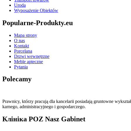
Uroda
Wyposażenie Obiektów
Popularne-Produkty.eu
Mapa strony
O nas
Kontakt
Porcelana
Drzwi wewnętrzne
Meble apteczne
Pytania
Polecamy
Prawnicy, którzy pracują dla kancelarii posiadają gruntowne wykszt
karnego, administracyjnego i gospodarczego.
Клініка POZ Nasz Gabinet