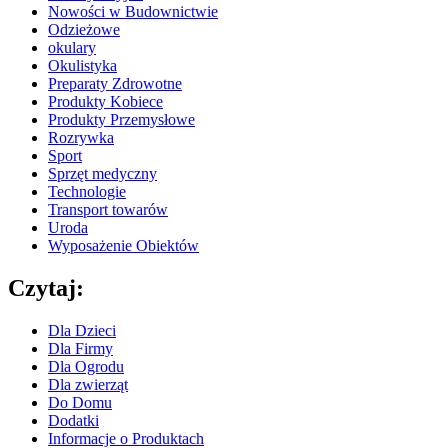
Nowości w Budownictwie
Odzieżowe
okulary
Okulistyka
Preparaty Zdrowotne
Produkty Kobiece
Produkty Przemysłowe
Rozrywka
Sport
Sprzęt medyczny
Technologie
Transport towarów
Uroda
Wyposażenie Obiektów
Czytaj:
Dla Dzieci
Dla Firmy
Dla Ogrodu
Dla zwierząt
Do Domu
Dodatki
Informacje o Produktach