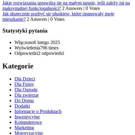
Jakie rozwiązania sprawdzą się na małym tarasie, jeśli zależy mi na
maksymalnej funkcjonalności?
2 Answers
|
0 Votes
Jak skutecznie pozbyć się pluskiew, które opanowały moje
mieszkanie?
2 Answers
|
0 Votes
Statystyki pytania
Włączono
6 lutego 2025
Wyświetlenia
796 times
Odpowiedzi
2
odpowiedzi
Kategorie
Dla Dzieci
Dla Firmy
Dla Ogrodu
Dla zwierząt
Do Domu
Dodatki
Informacje o Produktach
Inwestycyjne
Komputerowe
Marketing
Motoryzacyjne