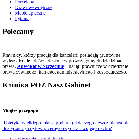
Porcelana
Drzwi wewnętrzne
Meble apteczne
Pytania
Polecamy
Prawnicy, którzy pracują dla kancelarii posiadają gruntowne
wykształcenie i doświadczenie w poszczególnych dziedzinach
prawa.
Adwokat w Szczecinie
– usługi prawnicze w dziedzinie
prawa cywilnego, karnego, administracyjnego i gospodarczego.
Клініка POZ Nasz Gabinet
Mogłeś przegapić
Estetyka wielkiego miasta pod lupą. Dlaczego deszcz nie usunie
tłustej sadzy i pyłów przemysłowych z Twojego dachu?
Informacje o Produktach