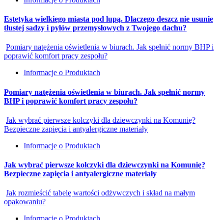
Estetyka wielkiego miasta pod lupą. Dlaczego deszcz nie usunie
tłustej sadzy i pyłów przemysłowych z Twojego dachu?
Pomiary natężenia oświetlenia w biurach. Jak spełnić normy BHP i
poprawić komfort pracy zespołu?
Informacje o Produktach
Pomiary natężenia oświetlenia w biurach. Jak spełnić normy
BHP i poprawić komfort pracy zespołu?
Jak wybrać pierwsze kolczyki dla dziewczynki na Komunię?
Bezpieczne zapięcia i antyalergiczne materiały
Informacje o Produktach
Jak wybrać pierwsze kolczyki dla dziewczynki na Komunię?
Bezpieczne zapięcia i antyalergiczne materiały
Jak rozmieścić tabelę wartości odżywczych i skład na małym
opakowaniu?
Informacje o Produktach