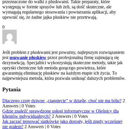
przeznaczone do walki z pluskwami. Takie preparaty, które
występują w formie sprayów lub żeli, są dość skuteczne, ale
wymagają regularnego stosowania i powtarzania aplikacji, aby
upewnić się, że żadne jajka pluskiew nie przetrwają.
0
Jeśli problem z pluskwami jest poważny, najlepszym rozwiązaniem
jest
usuwanie pluskiew
przez profesjonalną firmę zajmującą się
dezynsekcją. Specjaliści wykorzystują skuteczne metody, takie jak
opryski chemiczne lub metoda gorącego powietrza, które
gwarantują eliminację pluskiew na każdym etapie ich życia. To
najpewniejsza metoda, która pozwala uniknąć dalszych problemów.
Pytania
Dlaczego czuję dziwne „ciągnięcie” w dziąśle, choć nie ma bólu?
2
Answers
|
0 Votes
Gdzie znaleźć sprawdzone usługi informatyczne w Oleśnicy dla
klientów indywidualnych?
2 Answers
|
0 Votes
Jak zacząć trenować siatkówkę jako dorosły, jeśli nigdy wcześniej
nie grałem?
2 Answers
|
0 Votes