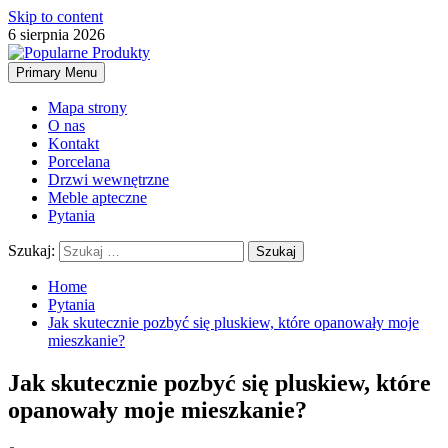
Skip to content
6 sierpnia 2026
Primary Menu
Mapa strony
O nas
Kontakt
Porcelana
Drzwi wewnętrzne
Meble apteczne
Pytania
Szukaj:
Home
Pytania
Jak skutecznie pozbyć się pluskiew, które opanowały moje
mieszkanie?
Jak skutecznie pozbyć się pluskiew, które
opanowały moje mieszkanie?