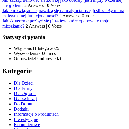
Jak zacząć trenować siatkówkę jako dorosły, jeśli nigdy wcześniej
nie grałem?
2 Answers
|
0 Votes
Jakie rozwiązania sprawdzą się na małym tarasie, jeśli zależy mi na
maksymalnej funkcjonalności?
2 Answers
|
0 Votes
Jak skutecznie pozbyć się pluskiew, które opanowały moje
mieszkanie?
2 Answers
|
0 Votes
Statystyki pytania
Włączono
11 lutego 2025
Wyświetlenia
702 times
Odpowiedzi
2
odpowiedzi
Kategorie
Dla Dzieci
Dla Firmy
Dla Ogrodu
Dla zwierząt
Do Domu
Dodatki
Informacje o Produktach
Inwestycyjne
Komputerowe