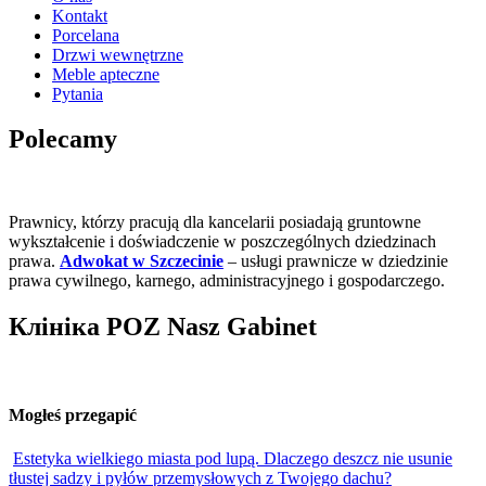
Kontakt
Porcelana
Drzwi wewnętrzne
Meble apteczne
Pytania
Polecamy
Prawnicy, którzy pracują dla kancelarii posiadają gruntowne
wykształcenie i doświadczenie w poszczególnych dziedzinach
prawa.
Adwokat w Szczecinie
– usługi prawnicze w dziedzinie
prawa cywilnego, karnego, administracyjnego i gospodarczego.
Клініка POZ Nasz Gabinet
Mogłeś przegapić
Estetyka wielkiego miasta pod lupą. Dlaczego deszcz nie usunie
tłustej sadzy i pyłów przemysłowych z Twojego dachu?