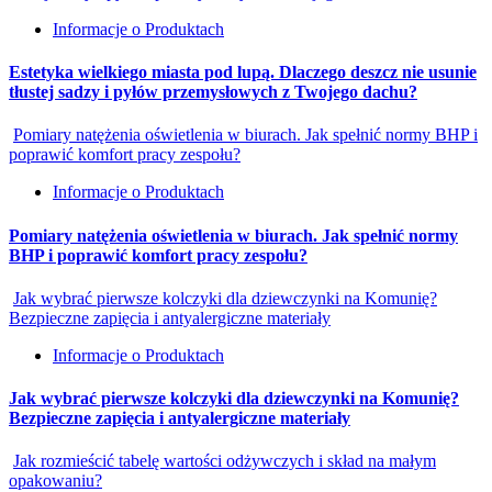
Informacje o Produktach
Estetyka wielkiego miasta pod lupą. Dlaczego deszcz nie usunie
tłustej sadzy i pyłów przemysłowych z Twojego dachu?
Pomiary natężenia oświetlenia w biurach. Jak spełnić normy BHP i
poprawić komfort pracy zespołu?
Informacje o Produktach
Pomiary natężenia oświetlenia w biurach. Jak spełnić normy
BHP i poprawić komfort pracy zespołu?
Jak wybrać pierwsze kolczyki dla dziewczynki na Komunię?
Bezpieczne zapięcia i antyalergiczne materiały
Informacje o Produktach
Jak wybrać pierwsze kolczyki dla dziewczynki na Komunię?
Bezpieczne zapięcia i antyalergiczne materiały
Jak rozmieścić tabelę wartości odżywczych i skład na małym
opakowaniu?