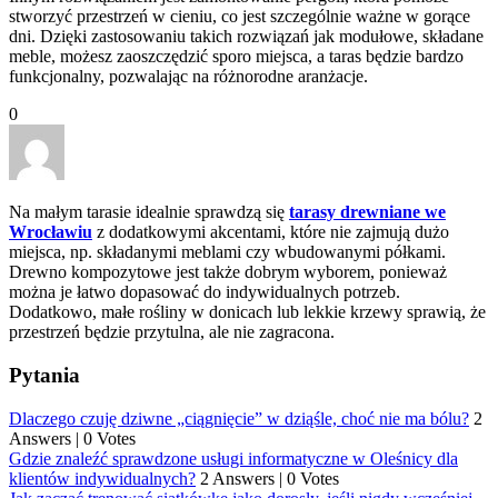
stworzyć przestrzeń w cieniu, co jest szczególnie ważne w gorące
dni. Dzięki zastosowaniu takich rozwiązań jak modułowe, składane
meble, możesz zaoszczędzić sporo miejsca, a taras będzie bardzo
funkcjonalny, pozwalając na różnorodne aranżacje.
0
Na małym tarasie idealnie sprawdzą się
tarasy drewniane we
Wrocławiu
z dodatkowymi akcentami, które nie zajmują dużo
miejsca, np. składanymi meblami czy wbudowanymi półkami.
Drewno kompozytowe jest także dobrym wyborem, ponieważ
można je łatwo dopasować do indywidualnych potrzeb.
Dodatkowo, małe rośliny w donicach lub lekkie krzewy sprawią, że
przestrzeń będzie przytulna, ale nie zagracona.
Pytania
Dlaczego czuję dziwne „ciągnięcie” w dziąśle, choć nie ma bólu?
2
Answers
|
0 Votes
Gdzie znaleźć sprawdzone usługi informatyczne w Oleśnicy dla
klientów indywidualnych?
2 Answers
|
0 Votes