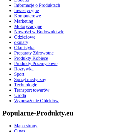
Informacje o Produktach
Inwestycyjne
Komputerowe
Marketing
Motoryzacyjne
Nowości w Budownictwie
Odzieżowe
okulary
Okulistyka
Preparaty Zdrowotne
Produkty Kobiece
Produkty Przemysłowe
Rozrywka
Sport
Sprzęt medyczny
Technologie
Transport towarów
Uroda
Wyposażenie Obiektów
Popularne-Produkty.eu
Mapa strony
O nas