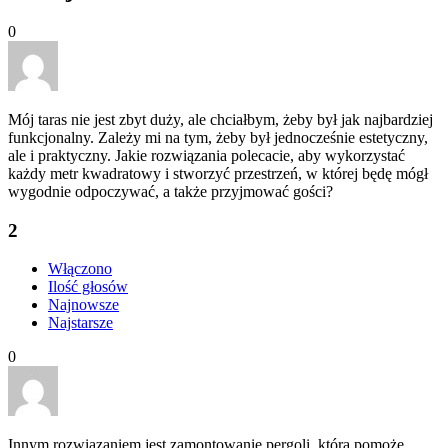
0
Mój taras nie jest zbyt duży, ale chciałbym, żeby był jak najbardziej
funkcjonalny. Zależy mi na tym, żeby był jednocześnie estetyczny,
ale i praktyczny. Jakie rozwiązania polecacie, aby wykorzystać
każdy metr kwadratowy i stworzyć przestrzeń, w której będę mógł
wygodnie odpoczywać, a także przyjmować gości?
2
Włączono
Ilość głosów
Najnowsze
Najstarsze
0
Innym rozwiązaniem jest zamontowanie pergoli, która pomoże