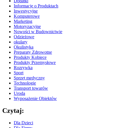
Dodatki
Informacje o Produktach
Inwestycyjne
Komputerowe
Marketing
Motoryzacyjne
Nowości w Budownictwie
Odzieżowe
okulary
Okulistyka
Preparaty Zdrowotne
Produkty Kobiece
Produkty Przemysłowe
Rozrywka
Sport
Sprzęt medyczny
Technologie
Transport towarów
Uroda
Wyposażenie Obiektów
Czytaj:
Dla Dzieci
Dla Firmy