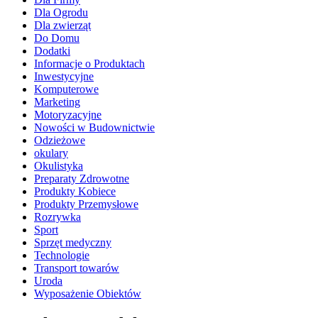
Dla Ogrodu
Dla zwierząt
Do Domu
Dodatki
Informacje o Produktach
Inwestycyjne
Komputerowe
Marketing
Motoryzacyjne
Nowości w Budownictwie
Odzieżowe
okulary
Okulistyka
Preparaty Zdrowotne
Produkty Kobiece
Produkty Przemysłowe
Rozrywka
Sport
Sprzęt medyczny
Technologie
Transport towarów
Uroda
Wyposażenie Obiektów