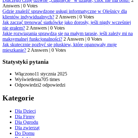
Dlaczego czuję dziwne „ciągnięcie” w dziąśle, choć nie ma bólu?
2
Answers
|
0 Votes
Gdzie znaleźć sprawdzone usługi informatyczne w Oleśnicy dla
klientów indywidualnych?
2 Answers
|
0 Votes
Jak zacząć trenować siatkówkę jako dorosły, jeśli nigdy wcześniej
nie grałem?
2 Answers
|
0 Votes
Jakie rozwiązania sprawdzą się na małym tarasie, jeśli zależy mi na
maksymalnej funkcjonalności?
2 Answers
|
0 Votes
Jak skutecznie pozbyć się pluskiew, które opanowały moje
mieszkanie?
2 Answers
|
0 Votes
Statystyki pytania
Włączono
11 stycznia 2025
Wyświetlenia
705 times
Odpowiedzi
2
odpowiedzi
Kategorie
Dla Dzieci
Dla Firmy
Dla Ogrodu
Dla zwierząt
Do Domu