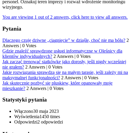
personel. Oznakuj teren imprezy i rozważ wdrożenie monitoringu
wizyjnego.
You are viewing 1 out of 2 answers, click here to view all answers.
Pytania
Dlaczego czuję dziwne „ciągnięcie” w dziąśle, choć nie ma bólu?
2
Answers
|
0 Votes
Gdzie znaleźć sprawdzone usługi informatyczne w Oleśnicy dla
klientów indywidualnych?
2 Answers
|
0 Votes
Jak zacząć trenować siatkówkę jako dorosły, jeśli nigdy wcześniej
nie grałem?
2 Answers
|
0 Votes
Jakie rozwiązania sprawdzą się na małym tarasie, jeśli zależy mi na
maksymalnej funkcjonalności?
2 Answers
|
0 Votes
Jak skutecznie pozbyć się pluskiew, które opanowały moje
mieszkanie?
2 Answers
|
0 Votes
Statystyki pytania
Włączono
30 maja 2023
Wyświetlenia
1450 times
Odpowiedzi
2
odpowiedzi