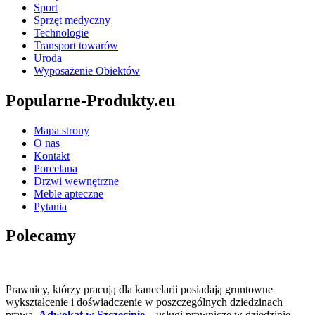
Sport
Sprzęt medyczny
Technologie
Transport towarów
Uroda
Wyposażenie Obiektów
Popularne-Produkty.eu
Mapa strony
O nas
Kontakt
Porcelana
Drzwi wewnętrzne
Meble apteczne
Pytania
Polecamy
Prawnicy, którzy pracują dla kancelarii posiadają gruntowne
wykształcenie i doświadczenie w poszczególnych dziedzinach
prawa.
Adwokat w Szczecinie
– usługi prawnicze w dziedzinie