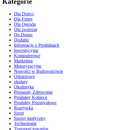
Kategorie
Dla Dzieci
Dla Firmy
Dla Ogrodu
Dla zwierząt
Do Domu
Dodatki
Informacje o Produktach
Inwestycyjne
Komputerowe
Marketing
Motoryzacyjne
Nowości w Budownictwie
Odzieżowe
okulary
Okulistyka
Preparaty Zdrowotne
Produkty Kobiece
Produkty Przemysłowe
Rozrywka
Sport
Sprzęt medyczny
Technologie
Transport towarów