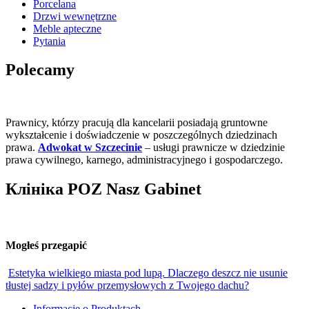
Porcelana
Drzwi wewnętrzne
Meble apteczne
Pytania
Polecamy
Prawnicy, którzy pracują dla kancelarii posiadają gruntowne
wykształcenie i doświadczenie w poszczególnych dziedzinach
prawa.
Adwokat w Szczecinie
– usługi prawnicze w dziedzinie
prawa cywilnego, karnego, administracyjnego i gospodarczego.
Клініка POZ Nasz Gabinet
Mogłeś przegapić
Estetyka wielkiego miasta pod lupą. Dlaczego deszcz nie usunie
tłustej sadzy i pyłów przemysłowych z Twojego dachu?
Informacje o Produktach