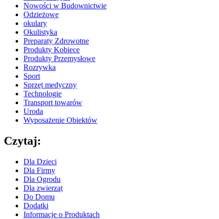
Nowości w Budownictwie
Odzieżowe
okulary
Okulistyka
Preparaty Zdrowotne
Produkty Kobiece
Produkty Przemysłowe
Rozrywka
Sport
Sprzęt medyczny
Technologie
Transport towarów
Uroda
Wyposażenie Obiektów
Czytaj:
Dla Dzieci
Dla Firmy
Dla Ogrodu
Dla zwierząt
Do Domu
Dodatki
Informacje o Produktach