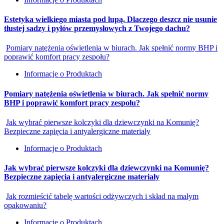
Estetyka wielkiego miasta pod lupą. Dlaczego deszcz nie usunie
tłustej sadzy i pyłów przemysłowych z Twojego dachu?
Pomiary natężenia oświetlenia w biurach. Jak spełnić normy BHP i
poprawić komfort pracy zespołu?
Informacje o Produktach
Pomiary natężenia oświetlenia w biurach. Jak spełnić normy
BHP i poprawić komfort pracy zespołu?
Jak wybrać pierwsze kolczyki dla dziewczynki na Komunię?
Bezpieczne zapięcia i antyalergiczne materiały
Informacje o Produktach
Jak wybrać pierwsze kolczyki dla dziewczynki na Komunię?
Bezpieczne zapięcia i antyalergiczne materiały
Jak rozmieścić tabelę wartości odżywczych i skład na małym
opakowaniu?
Informacje o Produktach