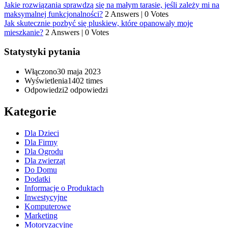
Jakie rozwiązania sprawdzą się na małym tarasie, jeśli zależy mi na
maksymalnej funkcjonalności?
2 Answers
|
0 Votes
Jak skutecznie pozbyć się pluskiew, które opanowały moje
mieszkanie?
2 Answers
|
0 Votes
Statystyki pytania
Włączono
30 maja 2023
Wyświetlenia
1402 times
Odpowiedzi
2
odpowiedzi
Kategorie
Dla Dzieci
Dla Firmy
Dla Ogrodu
Dla zwierząt
Do Domu
Dodatki
Informacje o Produktach
Inwestycyjne
Komputerowe
Marketing
Motoryzacyjne