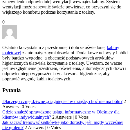
zapewnienie odpowiedniej wentylacji wewnątrz kabiny. System
wentylacji może zapewnić świeże powietrze, co przyczyni się do
większego komfortu podczas korzystania z toalety.
0
Ostatnio korzystałam z przestronnej i dobrze oświetlonej
kabiny
toaletowej
z automatycznymi drzwiami. Dodatkowe uchwyty i półki
były bardzo wygodne, a obecność podstawowych artykułów
higienicznych ułatwiała korzystanie z toalety. Uważam, że ważne
jest uwzględnienie przestrzeni, oświetlenia, automatycznych drzwi i
odpowiedniego wyposażenia w akcesoria higieniczne, aby
poprawić wygodę kabin toaletowych.
Pytania
Dlaczego czuję dziwne „ciągnięcie” w dziąśle, choć nie ma bólu?
2
Answers
|
0 Votes
Gdzie znaleźć sprawdzone usługi informatyczne w Oleśnicy dla
klientów indywidualnych?
2 Answers
|
0 Votes
Jak zacząć trenować siatkówkę jako dorosły, jeśli nigdy wcześniej
nie grałem?
2 Answers
|
0 Votes