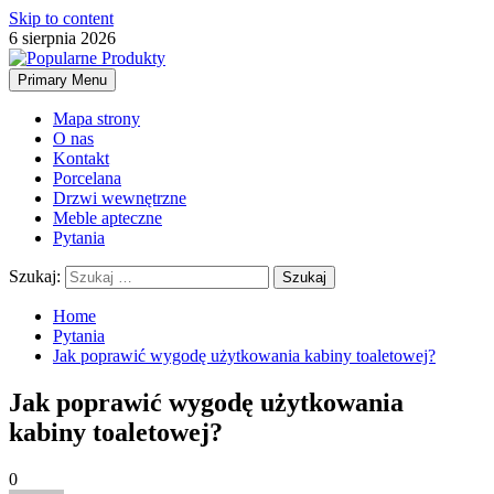
Skip to content
6 sierpnia 2026
Primary Menu
Mapa strony
O nas
Kontakt
Porcelana
Drzwi wewnętrzne
Meble apteczne
Pytania
Szukaj:
Home
Pytania
Jak poprawić wygodę użytkowania kabiny toaletowej?
Jak poprawić wygodę użytkowania
kabiny toaletowej?
0