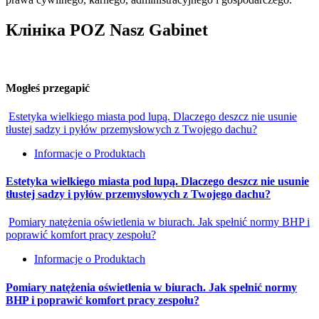
Клініка POZ Nasz Gabinet
Mogłeś przegapić
Estetyka wielkiego miasta pod lupą. Dlaczego deszcz nie usunie
tłustej sadzy i pyłów przemysłowych z Twojego dachu?
Informacje o Produktach
Estetyka wielkiego miasta pod lupą. Dlaczego deszcz nie usunie
tłustej sadzy i pyłów przemysłowych z Twojego dachu?
Pomiary natężenia oświetlenia w biurach. Jak spełnić normy BHP i
poprawić komfort pracy zespołu?
Informacje o Produktach
Pomiary natężenia oświetlenia w biurach. Jak spełnić normy
BHP i poprawić komfort pracy zespołu?