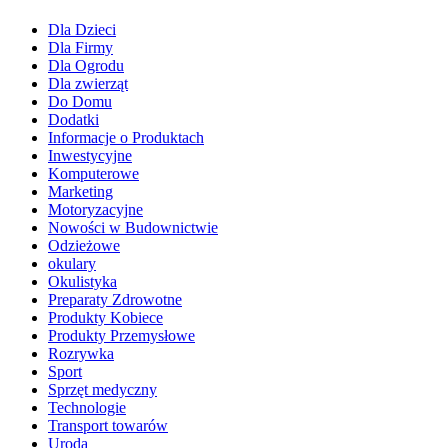
Dla Dzieci
Dla Firmy
Dla Ogrodu
Dla zwierząt
Do Domu
Dodatki
Informacje o Produktach
Inwestycyjne
Komputerowe
Marketing
Motoryzacyjne
Nowości w Budownictwie
Odzieżowe
okulary
Okulistyka
Preparaty Zdrowotne
Produkty Kobiece
Produkty Przemysłowe
Rozrywka
Sport
Sprzęt medyczny
Technologie
Transport towarów
Uroda