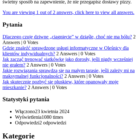
świetny sposób na zapewnienie, że nie przegapisz dostawy pizzy.
You are viewing 1 out of 2 answers, click here to view all answers.
Pytania
Dlaczego czuję dziwne „ciągnięcie” w dziąśle, choć nie ma bólu?
2
Answers
|
0 Votes
Gdzie znaleźć sprawdzone usługi informatyczne w Oleśnicy dla
klientów indywidualnych?
2 Answers
|
0 Votes
Jak zacząć trenować siatkówkę jako dorosły, jeśli nigdy wcześniej
nie grałem?
2 Answers
|
0 Votes
Jakie rozwiązania sprawdzą się na małym tarasie, jeśli zależy mi na
maksymalnej funkcjonalności?
2 Answers
|
0 Votes
Jak skutecznie pozbyć się pluskiew, które opanowały moje
mieszkanie?
2 Answers
|
0 Votes
Statystyki pytania
Włączono
23 kwietnia 2024
Wyświetlenia
1080 times
Odpowiedzi
2
odpowiedzi
Kategorie