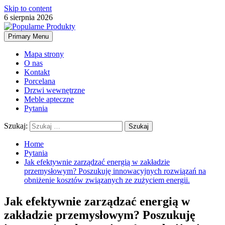
Skip to content
6 sierpnia 2026
Primary Menu
Mapa strony
O nas
Kontakt
Porcelana
Drzwi wewnętrzne
Meble apteczne
Pytania
Szukaj:
Home
Pytania
Jak efektywnie zarządzać energią w zakładzie
przemysłowym? Poszukuję innowacyjnych rozwiązań na
obniżenie kosztów związanych ze zużyciem energii.
Jak efektywnie zarządzać energią w
zakładzie przemysłowym? Poszukuję