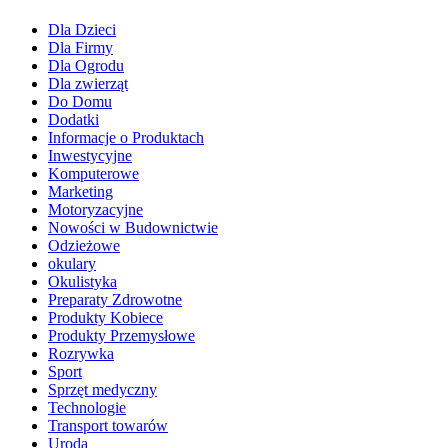
Dla Dzieci
Dla Firmy
Dla Ogrodu
Dla zwierząt
Do Domu
Dodatki
Informacje o Produktach
Inwestycyjne
Komputerowe
Marketing
Motoryzacyjne
Nowości w Budownictwie
Odzieżowe
okulary
Okulistyka
Preparaty Zdrowotne
Produkty Kobiece
Produkty Przemysłowe
Rozrywka
Sport
Sprzęt medyczny
Technologie
Transport towarów
Uroda