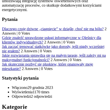
umożliwiają integrację systemów oświetleniowych oraz
automatyzację procesów, co skutkuje dodatkowymi korzyściami
energetycznymi.
Pytania
Dlaczego czuję dziwne „ciągnięcie” w dziąśle, choć nie ma bólu?
2
Answers
|
0 Votes
Gdzie znaleźć sprawdzone usługi informatyczne w Oleśnicy dla
klientów indywidualnych?
2 Answers
|
0 Votes
Jak zacząć trenować siatkówkę jako dorosły, jeśli nigdy wcześniej
nie grałem?
2 Answers
|
0 Votes
Jakie rozwiązania sprawdzą się na małym tarasie, jeśli zależy mi na
maksymalnej funkcjonalności?
2 Answers
|
0 Votes
Jak skutecznie pozbyć się pluskiew, które opanowały moje
mieszkanie?
2 Answers
|
0 Votes
Statystyki pytania
Włączono
29 grudnia 2023
Wyświetlenia
1170 times
Odpowiedzi
2
odpowiedzi
Kategorie