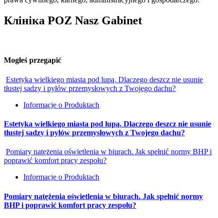
Клініка POZ Nasz Gabinet
Mogłeś przegapić
Estetyka wielkiego miasta pod lupą. Dlaczego deszcz nie usunie
tłustej sadzy i pyłów przemysłowych z Twojego dachu?
Informacje o Produktach
Estetyka wielkiego miasta pod lupą. Dlaczego deszcz nie usunie
tłustej sadzy i pyłów przemysłowych z Twojego dachu?
Pomiary natężenia oświetlenia w biurach. Jak spełnić normy BHP i
poprawić komfort pracy zespołu?
Informacje o Produktach
Pomiary natężenia oświetlenia w biurach. Jak spełnić normy
BHP i poprawić komfort pracy zespołu?