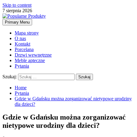
Skip to content
7 sierpnia 2026
Primary Menu
Mapa strony
O nas
Kontakt
Porcelana
Drzwi wewnętrzne
Meble apteczne
Pytania
Szukaj:
Home
Pytania
Gdzie w Gdańsku można zorganizować nietypowe urodziny
dla dzieci?
Gdzie w Gdańsku można zorganizować
nietypowe urodziny dla dzieci?