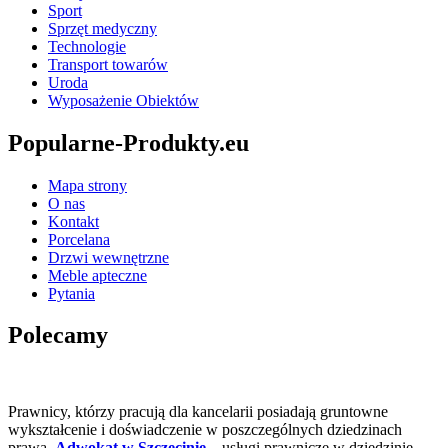
Sport
Sprzęt medyczny
Technologie
Transport towarów
Uroda
Wyposażenie Obiektów
Popularne-Produkty.eu
Mapa strony
O nas
Kontakt
Porcelana
Drzwi wewnętrzne
Meble apteczne
Pytania
Polecamy
Prawnicy, którzy pracują dla kancelarii posiadają gruntowne
wykształcenie i doświadczenie w poszczególnych dziedzinach
prawa.
Adwokat w Szczecinie
– usługi prawnicze w dziedzinie