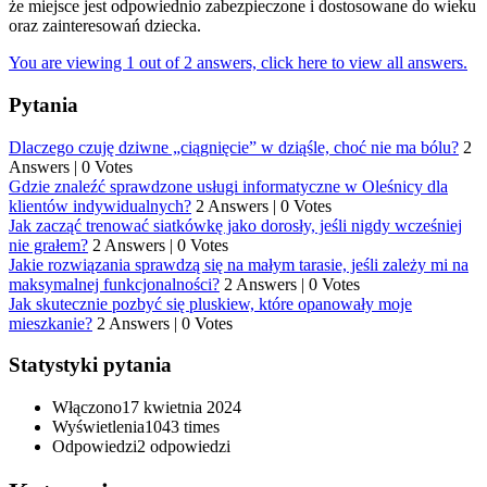
że miejsce jest odpowiednio zabezpieczone i dostosowane do wieku
oraz zainteresowań dziecka.
You are viewing 1 out of 2 answers, click here to view all answers.
Pytania
Dlaczego czuję dziwne „ciągnięcie” w dziąśle, choć nie ma bólu?
2
Answers
|
0 Votes
Gdzie znaleźć sprawdzone usługi informatyczne w Oleśnicy dla
klientów indywidualnych?
2 Answers
|
0 Votes
Jak zacząć trenować siatkówkę jako dorosły, jeśli nigdy wcześniej
nie grałem?
2 Answers
|
0 Votes
Jakie rozwiązania sprawdzą się na małym tarasie, jeśli zależy mi na
maksymalnej funkcjonalności?
2 Answers
|
0 Votes
Jak skutecznie pozbyć się pluskiew, które opanowały moje
mieszkanie?
2 Answers
|
0 Votes
Statystyki pytania
Włączono
17 kwietnia 2024
Wyświetlenia
1043 times
Odpowiedzi
2
odpowiedzi