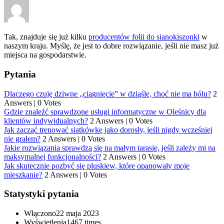
Tak, znajduje się już kilku
producentów folii do sianokiszonki
w
naszym kraju.
Myślę, że jest to dobre rozwiązanie, jeśli nie masz już
miejsca na gospodarstwie.
Pytania
Dlaczego czuję dziwne „ciągnięcie” w dziąśle, choć nie ma bólu?
2
Answers
|
0 Votes
Gdzie znaleźć sprawdzone usługi informatyczne w Oleśnicy dla
klientów indywidualnych?
2 Answers
|
0 Votes
Jak zacząć trenować siatkówkę jako dorosły, jeśli nigdy wcześniej
nie grałem?
2 Answers
|
0 Votes
Jakie rozwiązania sprawdzą się na małym tarasie, jeśli zależy mi na
maksymalnej funkcjonalności?
2 Answers
|
0 Votes
Jak skutecznie pozbyć się pluskiew, które opanowały moje
mieszkanie?
2 Answers
|
0 Votes
Statystyki pytania
Włączono
22 maja 2023
Wyświetlenia
1467 times