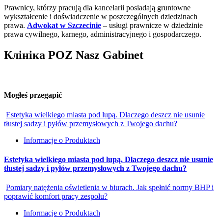
Prawnicy, którzy pracują dla kancelarii posiadają gruntowne
wykształcenie i doświadczenie w poszczególnych dziedzinach
prawa.
Adwokat w Szczecinie
– usługi prawnicze w dziedzinie
prawa cywilnego, karnego, administracyjnego i gospodarczego.
Клініка POZ Nasz Gabinet
Mogłeś przegapić
Estetyka wielkiego miasta pod lupą. Dlaczego deszcz nie usunie
tłustej sadzy i pyłów przemysłowych z Twojego dachu?
Informacje o Produktach
Estetyka wielkiego miasta pod lupą. Dlaczego deszcz nie usunie
tłustej sadzy i pyłów przemysłowych z Twojego dachu?
Pomiary natężenia oświetlenia w biurach. Jak spełnić normy BHP i
poprawić komfort pracy zespołu?
Informacje o Produktach