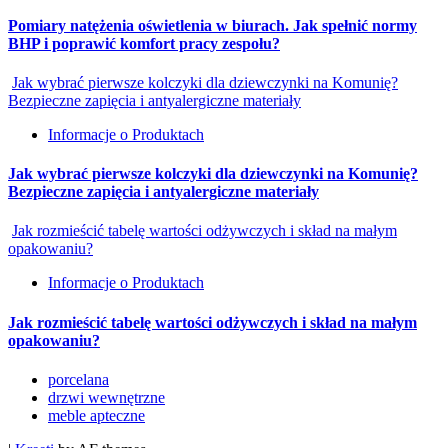
Pomiary natężenia oświetlenia w biurach. Jak spełnić normy
BHP i poprawić komfort pracy zespołu?
Jak wybrać pierwsze kolczyki dla dziewczynki na Komunię?
Bezpieczne zapięcia i antyalergiczne materiały
Informacje o Produktach
Jak wybrać pierwsze kolczyki dla dziewczynki na Komunię?
Bezpieczne zapięcia i antyalergiczne materiały
Jak rozmieścić tabelę wartości odżywczych i skład na małym
opakowaniu?
Informacje o Produktach
Jak rozmieścić tabelę wartości odżywczych i skład na małym
opakowaniu?
porcelana
drzwi wewnętrzne
meble apteczne