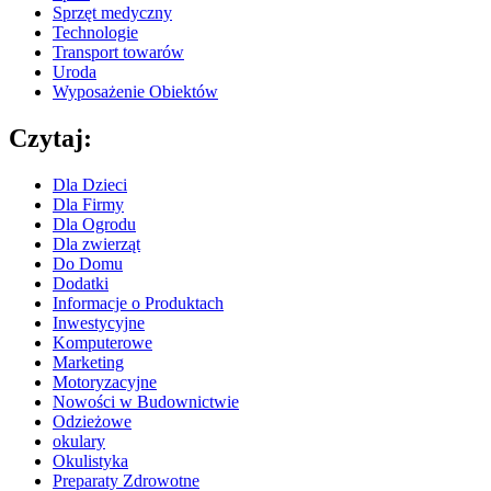
Sprzęt medyczny
Technologie
Transport towarów
Uroda
Wyposażenie Obiektów
Czytaj:
Dla Dzieci
Dla Firmy
Dla Ogrodu
Dla zwierząt
Do Domu
Dodatki
Informacje o Produktach
Inwestycyjne
Komputerowe
Marketing
Motoryzacyjne
Nowości w Budownictwie
Odzieżowe
okulary
Okulistyka
Preparaty Zdrowotne