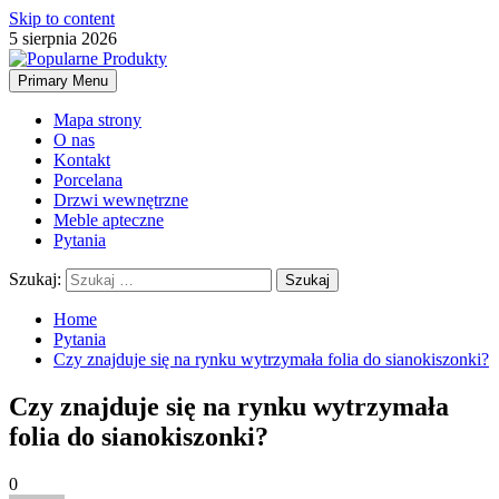
Skip to content
5 sierpnia 2026
Primary Menu
Mapa strony
O nas
Kontakt
Porcelana
Drzwi wewnętrzne
Meble apteczne
Pytania
Szukaj:
Home
Pytania
Czy znajduje się na rynku wytrzymała folia do sianokiszonki?
Czy znajduje się na rynku wytrzymała
folia do sianokiszonki?
0