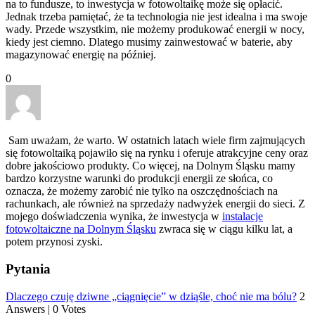
na to fundusze, to inwestycja w fotowoltaikę może się opłacić.
Jednak trzeba pamiętać, że ta technologia nie jest idealna i ma swoje
wady. Przede wszystkim, nie możemy produkować energii w nocy,
kiedy jest ciemno. Dlatego musimy zainwestować w baterie, aby
magazynować energię na później.
0
Sam uważam, że warto. W ostatnich latach wiele firm zajmujących
się fotowoltaiką pojawiło się na rynku i oferuje atrakcyjne ceny oraz
dobre jakościowo produkty. Co więcej, na Dolnym Śląsku mamy
bardzo korzystne warunki do produkcji energii ze słońca, co
oznacza, że możemy zarobić nie tylko na oszczędnościach na
rachunkach, ale również na sprzedaży nadwyżek energii do sieci. Z
mojego doświadczenia wynika, że inwestycja w
instalacje
fotowoltaiczne na Dolnym Śląsku
zwraca się w ciągu kilku lat, a
potem przynosi zyski.
Pytania
Dlaczego czuję dziwne „ciągnięcie” w dziąśle, choć nie ma bólu?
2
Answers
|
0 Votes