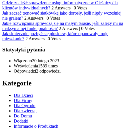
Gdzie znaleźć sprawdzone usługi informatyczne w Oleśnicy dla
klientów indywidualnych?
2 Answers
|
0 Votes
Jak zacząć trenować siatkówkę jako dorosły, jeśli nigdy wcześniej
nie grałem?
2 Answers
|
0 Votes
Jakie rozwiązania sprawdzą się na małym tarasie, jeśli zależy mi na
maksymalnej funkcjonalności?
2 Answers
|
0 Votes
Jak skutecznie pozbyć się pluskiew, które opanowały moje
mieszkanie?
2 Answers
|
0 Votes
Statystyki pytania
Włączono
20 lutego 2023
Wyświetlenia
1589 times
Odpowiedzi
2
odpowiedzi
Kategorie
Dla Dzieci
Dla Firmy
Dla Ogrodu
Dla zwierząt
Do Domu
Dodatki
Informacje o Produktach