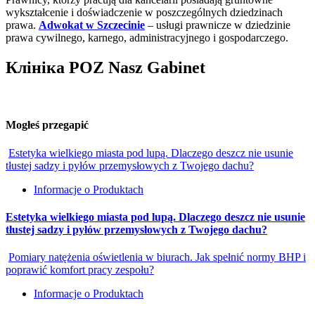
wykształcenie i doświadczenie w poszczególnych dziedzinach
prawa.
Adwokat w Szczecinie
– usługi prawnicze w dziedzinie
prawa cywilnego, karnego, administracyjnego i gospodarczego.
Клініка POZ Nasz Gabinet
Mogłeś przegapić
Estetyka wielkiego miasta pod lupą. Dlaczego deszcz nie usunie
tłustej sadzy i pyłów przemysłowych z Twojego dachu?
Informacje o Produktach
Estetyka wielkiego miasta pod lupą. Dlaczego deszcz nie usunie
tłustej sadzy i pyłów przemysłowych z Twojego dachu?
Pomiary natężenia oświetlenia w biurach. Jak spełnić normy BHP i
poprawić komfort pracy zespołu?
Informacje o Produktach