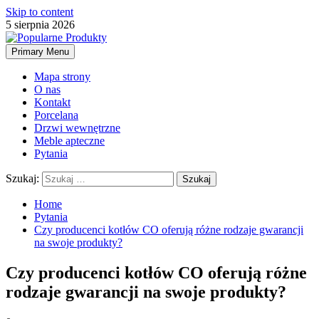
Skip to content
5 sierpnia 2026
Primary Menu
Mapa strony
O nas
Kontakt
Porcelana
Drzwi wewnętrzne
Meble apteczne
Pytania
Szukaj:
Home
Pytania
Czy producenci kotłów CO oferują różne rodzaje gwarancji
na swoje produkty?
Czy producenci kotłów CO oferują różne
rodzaje gwarancji na swoje produkty?