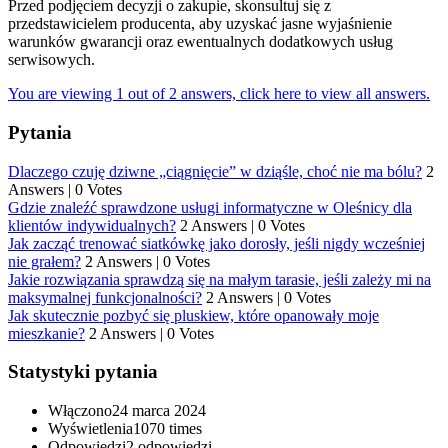
Przed podjęciem decyzji o zakupie, skonsultuj się z
przedstawicielem producenta, aby uzyskać jasne wyjaśnienie
warunków gwarancji oraz ewentualnych dodatkowych usług
serwisowych.
You are viewing 1 out of 2 answers, click here to view all answers.
Pytania
Dlaczego czuję dziwne „ciągnięcie” w dziąśle, choć nie ma bólu?
2
Answers
|
0 Votes
Gdzie znaleźć sprawdzone usługi informatyczne w Oleśnicy dla
klientów indywidualnych?
2 Answers
|
0 Votes
Jak zacząć trenować siatkówkę jako dorosły, jeśli nigdy wcześniej
nie grałem?
2 Answers
|
0 Votes
Jakie rozwiązania sprawdzą się na małym tarasie, jeśli zależy mi na
maksymalnej funkcjonalności?
2 Answers
|
0 Votes
Jak skutecznie pozbyć się pluskiew, które opanowały moje
mieszkanie?
2 Answers
|
0 Votes
Statystyki pytania
Włączono
24 marca 2024
Wyświetlenia
1070 times
Odpowiedzi
2
odpowiedzi