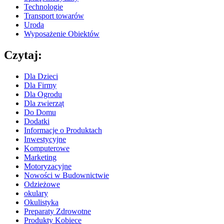
Technologie
Transport towarów
Uroda
Wyposażenie Obiektów
Czytaj:
Dla Dzieci
Dla Firmy
Dla Ogrodu
Dla zwierząt
Do Domu
Dodatki
Informacje o Produktach
Inwestycyjne
Komputerowe
Marketing
Motoryzacyjne
Nowości w Budownictwie
Odzieżowe
okulary
Okulistyka
Preparaty Zdrowotne
Produkty Kobiece