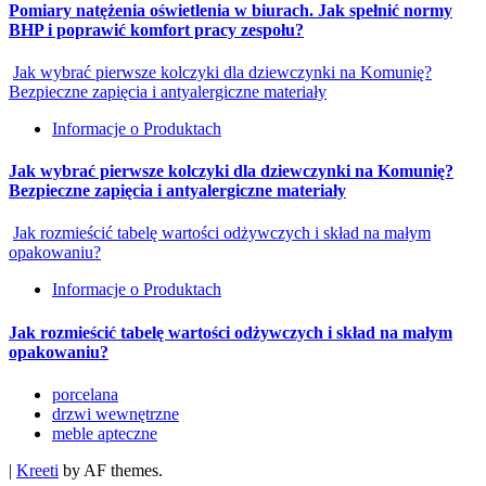
Pomiary natężenia oświetlenia w biurach. Jak spełnić normy
BHP i poprawić komfort pracy zespołu?
Jak wybrać pierwsze kolczyki dla dziewczynki na Komunię?
Bezpieczne zapięcia i antyalergiczne materiały
Informacje o Produktach
Jak wybrać pierwsze kolczyki dla dziewczynki na Komunię?
Bezpieczne zapięcia i antyalergiczne materiały
Jak rozmieścić tabelę wartości odżywczych i skład na małym
opakowaniu?
Informacje o Produktach
Jak rozmieścić tabelę wartości odżywczych i skład na małym
opakowaniu?
porcelana
drzwi wewnętrzne
meble apteczne
|
Kreeti
by AF themes.