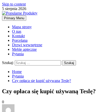
Skip to content
5 sierpnia 2026
Primary Menu
Mapa strony
O nas
Kontakt
Porcelana
Drzwi wewnętrzne
Meble apteczne
Pytania
Szukaj:
Home
Pytania
Czy opłaca się kupić używaną Teslę?
Czy opłaca się kupić używaną Teslę?
0