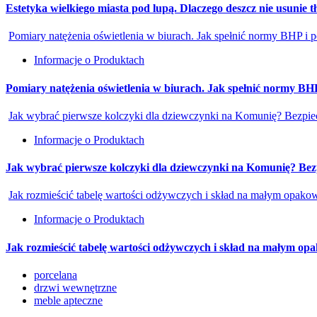
Estetyka wielkiego miasta pod lupą. Dlaczego deszcz nie usunie 
Pomiary natężenia oświetlenia w biurach. Jak spełnić normy BHP i 
Informacje o Produktach
Pomiary natężenia oświetlenia w biurach. Jak spełnić normy BH
Jak wybrać pierwsze kolczyki dla dziewczynki na Komunię? Bezpiecz
Informacje o Produktach
Jak wybrać pierwsze kolczyki dla dziewczynki na Komunię? Bezpi
Jak rozmieścić tabelę wartości odżywczych i skład na małym opako
Informacje o Produktach
Jak rozmieścić tabelę wartości odżywczych i skład na małym o
porcelana
drzwi wewnętrzne
meble apteczne