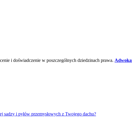
ałcenie i doświadczenie w poszczególnych dziedzinach prawa.
Adwokat
ustej sadzy i pyłów przemysłowych z Twojego dachu?