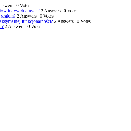
Answers
|
0 Votes
entów indywidualnych?
2 Answers
|
0 Votes
e grałem?
2 Answers
|
0 Votes
maksymalnej funkcjonalności?
2 Answers
|
0 Votes
e?
2 Answers
|
0 Votes