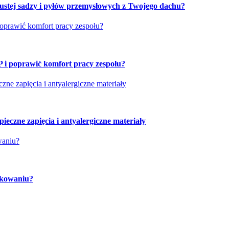
tłustej sadzy i pyłów przemysłowych z Twojego dachu?
poprawić komfort pracy zespołu?
P i poprawić komfort pracy zespołu?
ne zapięcia i antyalergiczne materiały
eczne zapięcia i antyalergiczne materiały
waniu?
pakowaniu?