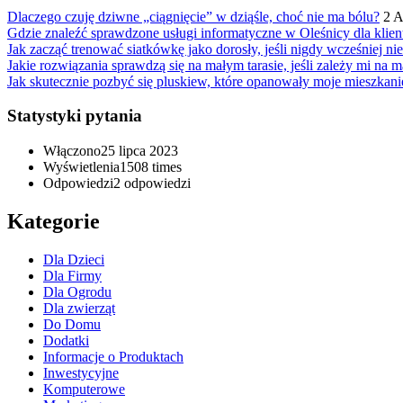
Dlaczego czuję dziwne „ciągnięcie” w dziąśle, choć nie ma bólu?
2 
Gdzie znaleźć sprawdzone usługi informatyczne w Oleśnicy dla kli
Jak zacząć trenować siatkówkę jako dorosły, jeśli nigdy wcześniej ni
Jakie rozwiązania sprawdzą się na małym tarasie, jeśli zależy mi na 
Jak skutecznie pozbyć się pluskiew, które opanowały moje mieszkani
Statystyki pytania
Włączono
25 lipca 2023
Wyświetlenia
1508 times
Odpowiedzi
2
odpowiedzi
Kategorie
Dla Dzieci
Dla Firmy
Dla Ogrodu
Dla zwierząt
Do Domu
Dodatki
Informacje o Produktach
Inwestycyjne
Komputerowe