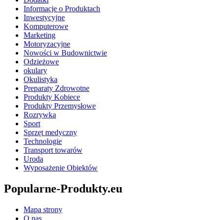
Informacje o Produktach
Inwestycyjne
Komputerowe
Marketing
Motoryzacyjne
Nowości w Budownictwie
Odzieżowe
okulary
Okulistyka
Preparaty Zdrowotne
Produkty Kobiece
Produkty Przemysłowe
Rozrywka
Sport
Sprzęt medyczny
Technologie
Transport towarów
Uroda
Wyposażenie Obiektów
Popularne-Produkty.eu
Mapa strony
O nas