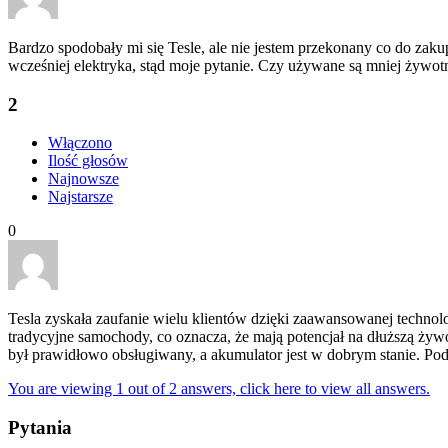
Bardzo spodobały mi się Tesle, ale nie jestem przekonany co do zaku
wcześniej elektryka, stąd moje pytanie. Czy używane są mniej żywot
2
Włączono
Ilość głosów
Najnowsze
Najstarsze
0
Tesla zyskała zaufanie wielu klientów dzięki zaawansowanej technol
tradycyjne samochody, co oznacza, że mają potencjał na dłuższą żyw
był prawidłowo obsługiwany, a akumulator jest w dobrym stanie. Pod
You are viewing 1 out of 2 answers, click here to view all answers.
Pytania