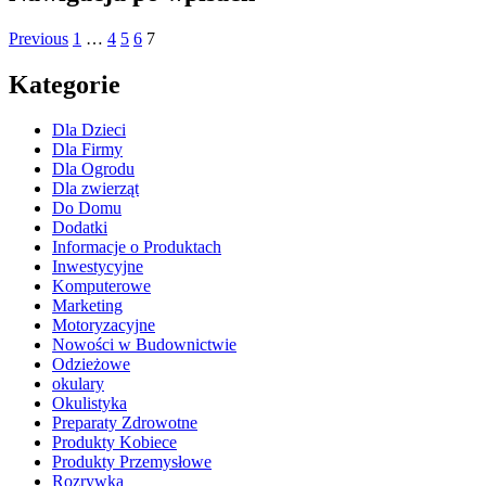
Previous
1
…
4
5
6
7
Kategorie
Dla Dzieci
Dla Firmy
Dla Ogrodu
Dla zwierząt
Do Domu
Dodatki
Informacje o Produktach
Inwestycyjne
Komputerowe
Marketing
Motoryzacyjne
Nowości w Budownictwie
Odzieżowe
okulary
Okulistyka
Preparaty Zdrowotne
Produkty Kobiece
Produkty Przemysłowe
Rozrywka