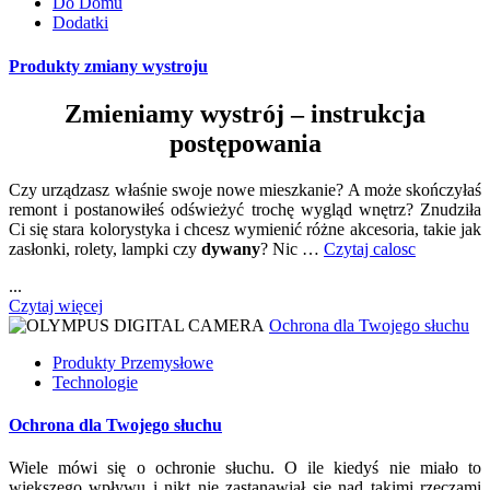
Do Domu
Dodatki
Produkty zmiany wystroju
Zmieniamy wystrój – instrukcja
postępowania
Czy urządzasz właśnie swoje nowe mieszkanie? A może skończyłaś
remont i postanowiłeś odświeżyć trochę wygląd wnętrz? Znudziła
Ci się stara kolorystyka i chcesz wymienić różne akcesoria, takie jak
zasłonki, rolety, lampki czy
dywany
? Nic …
Czytaj calosc
...
Czytaj więcej
Ochrona dla Twojego słuchu
Produkty Przemysłowe
Technologie
Ochrona dla Twojego słuchu
Wiele mówi się o ochronie słuchu. O ile kiedyś nie miało to
większego wpływu i nikt nie zastanawiał się nad takimi rzeczami