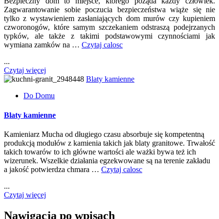
Bezpieczny dom to miejsce, którego pożąda każdy człowiek.
Zagwarantowanie sobie poczucia bezpieczeństwa wiąże się nie
tylko z wystawieniem zasłaniających dom murów czy kupieniem
czworonogów, które samym szczekaniem odstraszą podejrzanych
typków, ale także z takimi podstawowymi czynnościami jak
wymiana zamków na …
Czytaj calosc
...
Czytaj więcej
Blaty kamienne
Do Domu
Blaty kamienne
Kamieniarz Mucha od długiego czasu absorbuje się kompetentną
produkcją modułów z kamienia takich jak blaty granitowe. Trwałość
takich towarów to ich główne wartości ale ważki bywa też ich
wizerunek. Wszelkie działania egzekwowane są na terenie zakładu
a jakość potwierdza chmara …
Czytaj calosc
...
Czytaj więcej
Nawigacja po wpisach