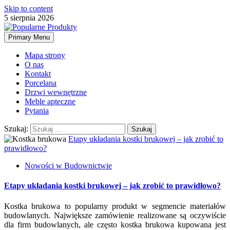
Skip to content
5 sierpnia 2026
Primary Menu
Mapa strony
O nas
Kontakt
Porcelana
Drzwi wewnętrzne
Meble apteczne
Pytania
Szukaj:
Etapy układania kostki brukowej – jak zrobić to
prawidłowo?
Nowości w Budownictwie
Etapy układania kostki brukowej – jak zrobić to prawidłowo?
Kostka brukowa to popularny produkt w segmencie materiałów
budowlanych. Największe zamówienie realizowane są oczywiście
dla firm budowlanych, ale często kostka brukowa kupowana jest