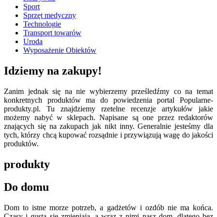
Sport
Sprzęt medyczny
Technologie
Transport towarów
Uroda
Wyposażenie Obiektów
Idziemy na zakupy!
Zanim jednak się na nie wybierzemy prześledźmy co na temat
konkretnych produktów ma do powiedzenia portal Popularne-
produkty.pl. Tu znajdziemy rzetelne recenzje artykułów jakie
możemy nabyć w sklepach. Napisane są one przez redaktorów
znających się na zakupach jak nikt inny. Generalnie jesteśmy dla
tych, którzy chcą kupować rozsądnie i przywiązują wagę do jakości
produktów.
produkty
Do domu
Dom to istne morze potrzeb, a gadżetów i ozdób nie ma końca.
Czasy i gusta się zmieniają, a wraz z nimi nasz dom, dlatego bez