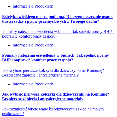
Informacje o Produktach
Estetyka wielkiego miasta pod lupą. Dlaczego deszcz nie usunie
tłustej sadzy i pyłów przemysłowych z Twojego dachu?
Pomiary natężenia oświetlenia w biurach. Jak spełnić normy BHP i
poprawić komfort pracy zespołu?
Informacje o Produktach
Pomiary natężenia oświetlenia w biurach. Jak spełnić normy
BHP i poprawić komfort pracy zespołu?
Jak wybrać pierwsze kolczyki dla dziewczynki na Komunię?
Bezpieczne zapięcia i antyalergiczne materiały
Informacje o Produktach
Jak wybrać pierwsze kolczyki dla dziewczynki na Komunię?
Bezpieczne zapięcia i antyalergiczne materiały
Jak rozmieścić tabelę wartości odżywczych i skład na małym
opakowaniu?