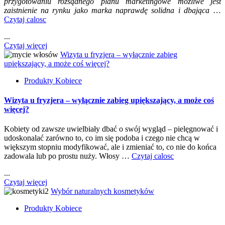
przygotowaniu rozsądnego planu marketingowe możliwe jest
zaistnienie na rynku jako marka naprawdę solidna i dbająca
…
Czytaj calosc
...
Czytaj więcej
Wizyta u fryzjera – wyłącznie zabieg
upiększający, a może coś więcej?
Produkty Kobiece
Wizyta u fryzjera – wyłącznie zabieg upiększający, a może coś
więcej?
Kobiety od zawsze uwielbiały dbać o swój wygląd – pielęgnować i
udoskonalać zarówno to, co im się podoba i czego nie chcą w
większym stopniu modyfikować, ale i zmieniać to, co nie do końca
zadowala lub po prostu nuży. Włosy …
Czytaj calosc
...
Czytaj więcej
Wybór naturalnych kosmetyków
Produkty Kobiece