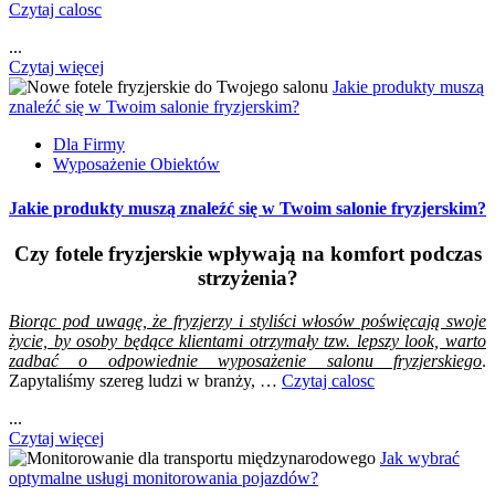
Czytaj calosc
...
Czytaj więcej
Jakie produkty muszą
znaleźć się w Twoim salonie fryzjerskim?
Dla Firmy
Wyposażenie Obiektów
Jakie produkty muszą znaleźć się w Twoim salonie fryzjerskim?
Czy fotele fryzjerskie wpływają na komfort podczas
strzyżenia?
Biorąc pod uwagę, że fryzjerzy i styliści włosów poświęcają swoje
życie, by osoby będące klientami otrzymały tzw. lepszy look, warto
zadbać o odpowiednie wyposażenie salonu fryzjerskiego
.
Zapytaliśmy szereg ludzi w branży, …
Czytaj calosc
...
Czytaj więcej
Jak wybrać
optymalne usługi monitorowania pojazdów?