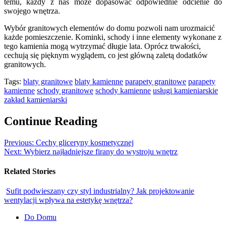
temu, każdy z nas może dopasować odpowiednie odcienie do
swojego wnętrza.
Wybór granitowych elementów do domu pozwoli nam urozmaicić
każde pomieszczenie. Kominki, schody i inne elementy wykonane z
tego kamienia mogą wytrzymać długie lata. Oprócz trwałości,
cechują się pięknym wyglądem, co jest główną zaletą dodatków
granitowych.
Tags:
blaty granitowe
blaty kamienne
parapety granitowe
parapety
kamienne
schody granitowe
schody kamienne
usługi kamieniarskie
zakład kamieniarski
Continue Reading
Previous:
Cechy gliceryny kosmetycznej
Next:
Wybierz najładniejsze firany do wystroju wnętrz
Related Stories
Sufit podwieszany czy styl industrialny? Jak projektowanie
wentylacji wpływa na estetykę wnętrza?
Do Domu