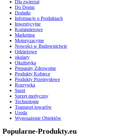
Dla zwierząt
Do Domu
Dodatki
Informacje o Produktach
Inwestycyjne
Komputerowe
Marketing
Motoryzacyjne
Nowości w Budownictwie
Odzieżowe
okulary
Okulistyka
Preparaty Zdrowotne
Produkty Kobiece
Produkty Przemysłowe
Rozrywka
Sport
Sprzęt medyczny
Technologie
Transport towarów
Uroda
Wyposażenie Obiektów
Popularne-Produkty.eu