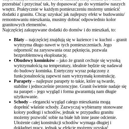
przerabiać i przycinać tak, by dopasować go do wymiarów naszych
wnętrz. Praktycznie w każdym pomieszczeniu możemy umieścić
dodatki z granitu. Chcąc uzyskać jak najlepszy efekt w budowaniu/
remontowaniu mieszkania, musimy dobrać odpowiednio kolor
granitowych elementów.
Najczęściej zakupywane dodatki do domów i do mieszkań, to:
Blaty
– najczęściej znajdują się w łazience i w kuchni – granit
wytrzyma długo nawet w tych pomieszczeniach. Jego
odporność na zarysowania oraz pęknięcia, pozwala
bezproblemową eksploatację.
Obudowy kominków
– jako że granit cechuje się wysoką
wytrzymałością na temperatury, idealnie będzie się nadawał
do budowy kominka. Estetyczny wyraz połączony z
funkcjonalnością zapewni nam wytrzymałą konstrukcję.
Parapety
– najlepsze parapety to takie, które są twarde,
stabilne i jednocześnie prezencyjne. Granit świetnie nadaje się
na parapet – jego wygląd i forma gwarantują nam długie
użytkowanie.
Schody
– elegancki wygląd całego mieszkania mogą
dopełnić właśnie schody. Zazwyczaj wybieramy stonowane
kolory podłogi i schodów, jednak w przypadku granitu
możemy pozwolić sobie na białe lub inne jasne odcienie.
Ułożenie całej konstrukcji schodów wymaga długiej i
dokładnej pracy, jednak w efekcie możemy uzyskać