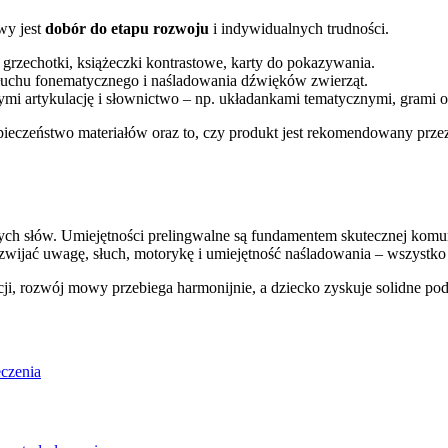
wy jest
dobór do etapu rozwoju
i indywidualnych trudności.
 grzechotki, książeczki kontrastowe, karty do pokazywania.
słuchu fonematycznego i naśladowania dźwięków zwierząt.
cymi artykulację i słownictwo – np. układankami tematycznymi, grami
ieczeństwo materiałów oraz to, czy produkt jest rekomendowany przez
h słów. Umiejętności prelingwalne są fundamentem skutecznej komuni
wijać uwagę, słuch, motorykę i umiejętność naśladowania – wszystko
cji, rozwój mowy przebiega harmonijnie, a dziecko zyskuje solidne p
eczenia