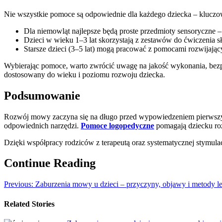
Nie wszystkie pomoce są odpowiednie dla każdego dziecka – kluczo
Dla niemowląt najlepsze będą proste przedmioty sensoryczne –
Dzieci w wieku 1–3 lat skorzystają z zestawów do ćwiczenia 
Starsze dzieci (3–5 lat) mogą pracować z pomocami rozwijają
Wybierając pomoce, warto zwrócić uwagę na jakość wykonania, bezp
dostosowany do wieku i poziomu rozwoju dziecka.
Podsumowanie
Rozwój mowy zaczyna się na długo przed wypowiedzeniem pierwszyc
odpowiednich narzędzi.
Pomoce logopedyczne
pomagają dziecku roz
Dzięki współpracy rodziców z terapeutą oraz systematycznej stymula
Continue Reading
Previous:
Zaburzenia mowy u dzieci – przyczyny, objawy i metody l
Related Stories