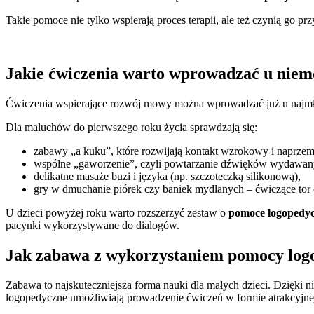
Takie pomoce nie tylko wspierają proces terapii, ale też czynią go p
Jakie ćwiczenia warto wprowadzać u niemo
Ćwiczenia wspierające rozwój mowy można wprowadzać już u najmł
Dla maluchów do pierwszego roku życia sprawdzają się:
zabawy „a kuku”, które rozwijają kontakt wzrokowy i naprzemi
wspólne „gaworzenie”, czyli powtarzanie dźwięków wydawany
delikatne masaże buzi i języka (np. szczoteczką silikonową),
gry w dmuchanie piórek czy baniek mydlanych – ćwiczące to
U dzieci powyżej roku warto rozszerzyć zestaw o
pomoce logopedyc
pacynki wykorzystywane do dialogów.
Jak zabawa z wykorzystaniem pomocy log
Zabawa to najskuteczniejsza forma nauki dla małych dzieci. Dzięki 
logopedyczne umożliwiają prowadzenie ćwiczeń w formie atrakcyjnej