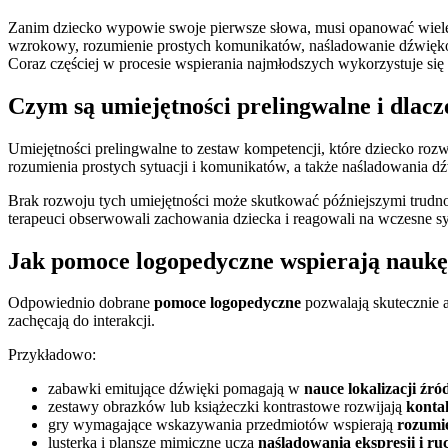
Zanim dziecko wypowie swoje pierwsze słowa, musi opanować wiele 
wzrokowy, rozumienie prostych komunikatów, naśladowanie dźwięków
Coraz częściej w procesie wspierania najmłodszych wykorzystuje się
Czym są umiejętności prelingwalne i dlac
Umiejętności prelingwalne to zestaw kompetencji, które dziecko roz
rozumienia prostych sytuacji i komunikatów, a także naśladowania dź
Brak rozwoju tych umiejętności może skutkować późniejszymi trudn
terapeuci obserwowali zachowania dziecka i reagowali na wczesne s
Jak pomoce logopedyczne wspierają naukę
Odpowiednio dobrane
pomoce logopedyczne
pozwalają skutecznie 
zachęcają do interakcji.
Przykładowo:
zabawki emitujące dźwięki pomagają w
nauce lokalizacji źr
zestawy obrazków lub książeczki kontrastowe rozwijają
konta
gry wymagające wskazywania przedmiotów wspierają
rozumie
lusterka i plansze mimiczne uczą
naśladowania ekspresji i r