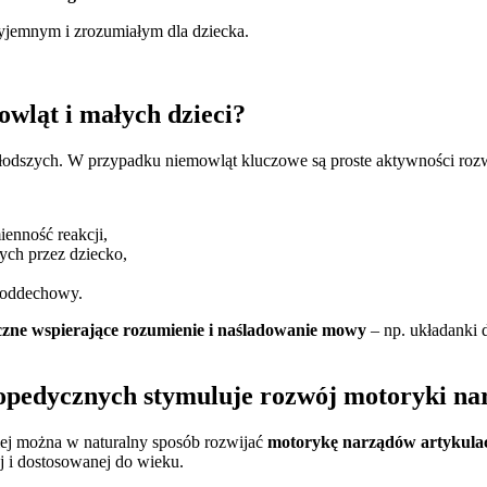
rzyjemnym i zrozumiałym dla dziecka.
wląt i małych dzieci?
odszych. W przypadku niemowląt kluczowe są proste aktywności roz
enność reakcji,
ch przez dziecko,
r oddechowy.
zne wspierające rozumienie i naśladowanie mowy
– np. układanki 
opedycznych stymuluje rozwój motoryki n
niej można w naturalny sposób rozwijać
motorykę narządów artykula
 i dostosowanej do wieku.