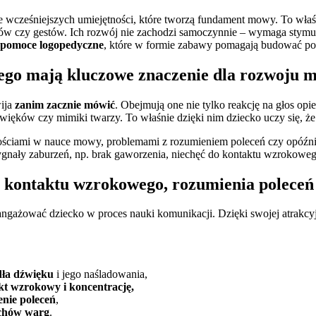
wcześniejszych umiejętności, które tworzą fundament mowy. To właś
 czy gestów. Ich rozwój nie zachodzi samoczynnie – wymaga stymulac
pomoce logopedyczne
, które w formie zabawy pomagają budować po
zego mają kluczowe znaczenie dla rozwoju
wija
zanim zacznie mówić
. Obejmują one nie tylko reakcję na głos o
więków czy mimiki twarzy. To właśnie dzięki nim dziecko uczy się, że 
ościami w nauce mowy, problemami z rozumieniem poleceń czy opóźnie
ygnały zaburzeń, np. brak gaworzenia, niechęć do kontaktu wzrokowe
 kontaktu wzrokowego, rozumienia poleceń
angażować dziecko w proces nauki komunikacji. Dzięki swojej atrakcy
ódła dźwięku
i jego naśladowania,
kt wzrokowy i koncentrację,
nie poleceń
,
uchów warg
.