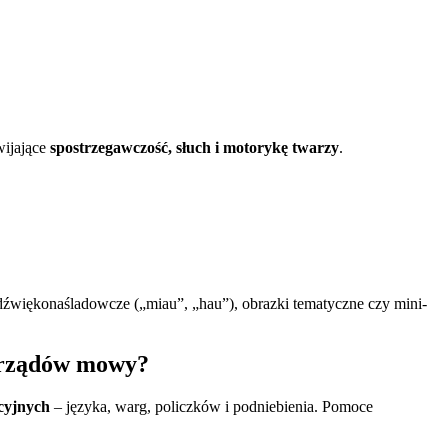
wijające
spostrzegawczość, słuch i motorykę twarzy
.
dźwiękonaśladowcze („miau”, „hau”), obrazki tematyczne czy mini-
arządów mowy?
cyjnych
– języka, warg, policzków i podniebienia. Pomoce