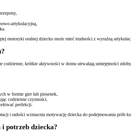
 przepony,
howo-artykulacyjną,
ka.
ętej motoryki oralnej dziecko może mieć trudności z wyraźną artyku
u?
ie codzienne, krótkie aktywności w domu utrwalają umiejętności zdoby
ch w formie gier lub piosenek,
jąc codzienne czynności,
ekiwać perfekcji.
ptacji i radości wzmacnia motywację dziecka do podejmowania prób ko
i potrzeb dziecka?