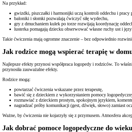
Na przykład:
gwizdki, piszczałki i harmonijki uczą kontroli oddechu i pracy
baloniki i słomki pozwalają ćwiczyć siłę wydechu,
gry z dmuchaniem kulek po torze rozwijają koordynację oddec
lusterka pomagają dziecku obserwować własne ruchy ust i języ
Takie ćwiczenia mają ogromne znaczenie – bez odpowiednio rozwini
Jak rodzice mogą wspierać terapię w dom
Najlepsze efekty przynosi współpraca logopedy i rodziców. To właśn
przynosiła zauważalne efekty.
Rodzice mogą:
powtarzać ćwiczenia wskazane przez terapeutę,
bawić się z dzieckiem z wykorzystaniem pomocy logopedyczny
rozmawiać z dzieckiem prostym, spokojnym językiem, komentu
nagradzać próby komunikacji (gest, dźwięk, słowo) zamiast ocz
Ważne, by ćwiczenia nie kojarzyły się z przymusem. Atmosfera akce
Jak dobrać pomoce logopedyczne do wieku 