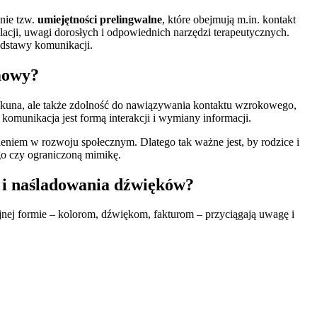
nie tzw.
umiejętności prelingwalne
, które obejmują m.in. kontakt
ji, uwagi dorosłych i odpowiednich narzędzi terapeutycznych.
dstawy komunikacji.
 mowy?
piekuna, ale także zdolność do nawiązywania kontaktu wzrokowego,
komunikacja jest formą interakcji i wymiany informacji.
niem w rozwoju społecznym. Dlatego tak ważne jest, by rodzice i
go czy ograniczoną mimikę.
 i naśladowania dźwięków?
jnej formie – kolorom, dźwiękom, fakturom – przyciągają uwagę i