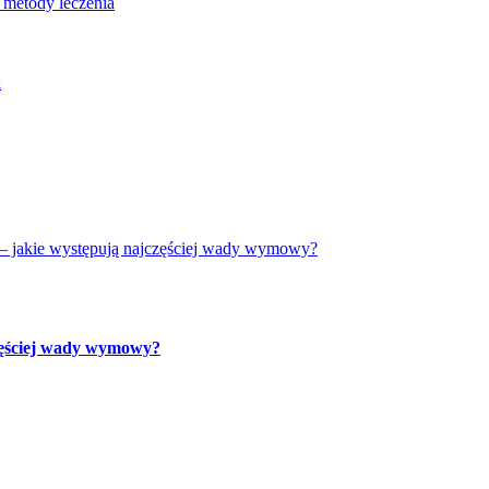
 metody leczenia
a
– jakie występują najczęściej wady wymowy?
częściej wady wymowy?