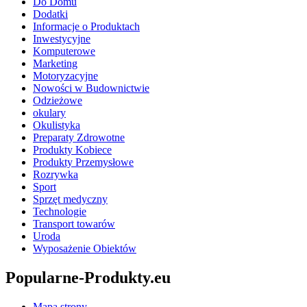
Do Domu
Dodatki
Informacje o Produktach
Inwestycyjne
Komputerowe
Marketing
Motoryzacyjne
Nowości w Budownictwie
Odzieżowe
okulary
Okulistyka
Preparaty Zdrowotne
Produkty Kobiece
Produkty Przemysłowe
Rozrywka
Sport
Sprzęt medyczny
Technologie
Transport towarów
Uroda
Wyposażenie Obiektów
Popularne-Produkty.eu
Mapa strony