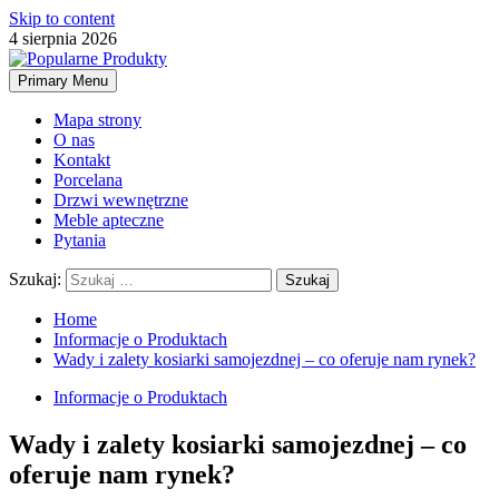
Skip to content
4 sierpnia 2026
Primary Menu
Mapa strony
O nas
Kontakt
Porcelana
Drzwi wewnętrzne
Meble apteczne
Pytania
Szukaj:
Home
Informacje o Produktach
Wady i zalety kosiarki samojezdnej – co oferuje nam rynek?
Informacje o Produktach
Wady i zalety kosiarki samojezdnej – co
oferuje nam rynek?