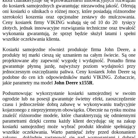
która charakteryzuje się wprowadzeniem innowacyjnych rozwiązań
do kosiarek samojezdnych gwarantując niezawodną jakość. Oferują
oni kosiarki o silnikach o różnej mocy, które posiadają różnorodne
szerokości koszenia oraz opcjonalne zestawy do mulczowania.
Ceny kosiarek firmy VIKING wahają się od 10 do 20 tysięcy
złotych, jednak innowacyjne rozwiązania techniczne oraz trwałość
wykonania gwarantują, że sprzęt będzie służył latami i spełni
wszelkie oczekiwania klienta.
Kosiarki samojezdne również produkuje firma John Deere, a
produkty tej marki cieszą się uznaniem na całym świecie. Są one
projektowane aby zapewnić wygodę i wydajność. Ponadto firma
gwarantuje płynną jazdę, najwyższy poziom wydajności przy
jednoczesnym oszczędzaniu paliwa. Ceny kosiarek John Deere są
podobne do cen ich odpowiedników marki VIKING. Zobaczcie,
jakie parametry ma model
John Deere x155R
.
Podsumowując wykorzystanie kosiarki samojezdnej w swoim
ogrodzie lub na posesji gwarantuje świetny efekt, zaoszczędzenie
czasu i jednocześnie dobrą zabawę w wykonywaniu tradycyjnie
kojarzonego z nieprzyjemnym obowiązku. Obecnie na rynku można
znaleźć różnorodne modele, które charakteryzują się odmiennymi
parametrami dzięki czemu każdy klient decydując się na zakup
kosiarki samojezdnej może wybrać produkt idealnie spełniający
wszelkie oczekiwania. Warto pamiętać żeby przed dokonaniem
zakupu dokładnie zastanowić się nad wymaganiami i dobrać