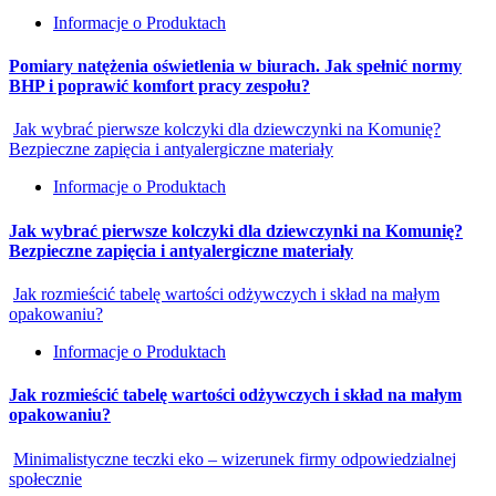
Informacje o Produktach
Pomiary natężenia oświetlenia w biurach. Jak spełnić normy
BHP i poprawić komfort pracy zespołu?
Jak wybrać pierwsze kolczyki dla dziewczynki na Komunię?
Bezpieczne zapięcia i antyalergiczne materiały
Informacje o Produktach
Jak wybrać pierwsze kolczyki dla dziewczynki na Komunię?
Bezpieczne zapięcia i antyalergiczne materiały
Jak rozmieścić tabelę wartości odżywczych i skład na małym
opakowaniu?
Informacje o Produktach
Jak rozmieścić tabelę wartości odżywczych i skład na małym
opakowaniu?
Minimalistyczne teczki eko – wizerunek firmy odpowiedzialnej
społecznie