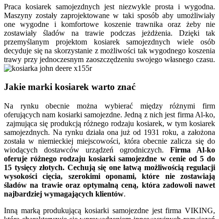
Praca kosiarek samojezdnych jest niezwykle prosta i wygodna.
Maszyny zostały zaprojektowane w taki sposób aby umożliwiały
one wygodne i komfortowe koszenie trawnika oraz żeby nie
zostawiały śladów na trawie podczas jeżdżenia. Dzięki tak
przemyślanym projektom kosiarek samojezdnych wiele osób
decyduje się na skorzystanie z możliwości tak wygodnego koszenia
trawy przy jednoczesnym zaoszczędzeniu swojego własnego czasu.
Jakie marki kosiarek warto znać
Na rynku obecnie można wybierać między różnymi firm
oferujących nam kosiarki samojezdne. Jedną z nich jest firma Al-ko,
zajmująca się produkcją różnego rodzaju kosiarek, w tym kosiarek
samojezdnych. Na rynku działa ona już od 1931 roku, a założona
została w niemieckiej miejscowości, która obecnie zalicza się do
wiodących dostawców urządzeń ogrodniczych.
Firma Al-ko
oferuje różnego rodzaju kosiarki samojezdne w cenie od 5 do
15 tysięcy złotych. Cechują się one łatwą możliwością regulacji
wysokości cięcia, szerokimi oponami, które nie zostawiają
śladów na trawie oraz optymalną ceną, która zadowoli nawet
najbardziej wymagających klientów
.
Inną marką produkującą kosiarki samojezdne jest firma VIKING,