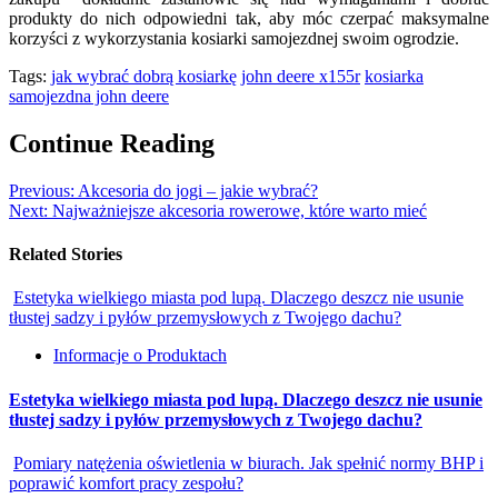
produkty do nich odpowiedni tak, aby móc czerpać maksymalne
korzyści z wykorzystania kosiarki samojezdnej swoim ogrodzie.
Tags:
jak wybrać dobrą kosiarkę
john deere x155r
kosiarka
samojezdna john deere
Continue Reading
Previous:
Akcesoria do jogi – jakie wybrać?
Next:
Najważniejsze akcesoria rowerowe, które warto mieć
Related Stories
Estetyka wielkiego miasta pod lupą. Dlaczego deszcz nie usunie
tłustej sadzy i pyłów przemysłowych z Twojego dachu?
Informacje o Produktach
Estetyka wielkiego miasta pod lupą. Dlaczego deszcz nie usunie
tłustej sadzy i pyłów przemysłowych z Twojego dachu?
Pomiary natężenia oświetlenia w biurach. Jak spełnić normy BHP i
poprawić komfort pracy zespołu?