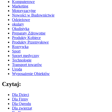
Komputerowe
Marketing
Motoryzacyjne
Nowości w Budownictwie
Odzieżowe
okulary
Okulistyka
Preparaty Zdrowotne
Produkty Kobiece
Produkty Przemysłowe
Rozrywka
Sport
Sprzęt medyczny
Technologie
Transport towarów
Uroda
Wyposażenie Obiektów
Czytaj:
Dla Dzieci
Dla Firmy
Dla Ogrodu
Dla zwierząt