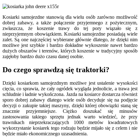
Kosiarki samojezdne stanowią dla wielu osób zarówno możliwość
dobrej zabawy, a także połączenie przyjemnego z pożytecznym,
zwłaszcza, że koszenie trawy do tej pory wiązało się z
nieprzyjemnym obowiązkiem. Kosiarki samojezdne posiadają wiele
zalet. Są one najczęściej wybierane głównie dlatego, że dzięki nim
możliwe jest szybkie i bardzo dokładne wykoszenie nawet bardzo
dużych obszarów i terenów, których koszenie w tradycyjny sposób
zajęłoby bardzo dużo czasu danej osobie.
Do czego sprawdzą się traktorki?
Dzięki kosiarkom samojezdnym możliwe jest ustalenie wysokości
cięcia, co sprawia, że cały ogródek wygląda jednolicie, a trawa jest
schludnie i ładnie wykończona. Jazda na kosiarce dostarcza również
sporo dobrej zabawy dlatego wiele osób decyduje się na podjęcie
decyzji o zakupie takiej maszyny, dzięki której obowiązki staną się
znacznie przyjemniejsze. Ciężko doszukać się minusów
zastosowania takiego sprzętu jednak warto wiedzieć, że przy
trawnikach nieprzekraczających 1000 metrów kwadratowych
wykorzystanie kosiarek tego rodzaju będzie mijało się z celem i nie
będzie miało ekonomicznego uzasadnienia.