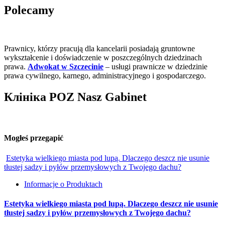
Polecamy
Prawnicy, którzy pracują dla kancelarii posiadają gruntowne
wykształcenie i doświadczenie w poszczególnych dziedzinach
prawa.
Adwokat w Szczecinie
– usługi prawnicze w dziedzinie
prawa cywilnego, karnego, administracyjnego i gospodarczego.
Клініка POZ Nasz Gabinet
Mogłeś przegapić
Estetyka wielkiego miasta pod lupą. Dlaczego deszcz nie usunie
tłustej sadzy i pyłów przemysłowych z Twojego dachu?
Informacje o Produktach
Estetyka wielkiego miasta pod lupą. Dlaczego deszcz nie usunie
tłustej sadzy i pyłów przemysłowych z Twojego dachu?