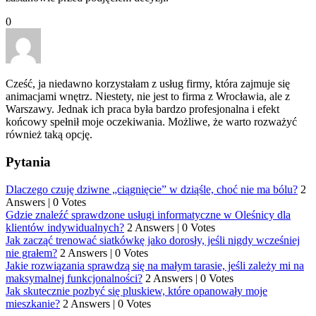
0
Cześć, ja niedawno korzystałam z usług firmy, która zajmuje się
animacjami wnętrz. Niestety, nie jest to firma z Wrocławia, ale z
Warszawy. Jednak ich praca była bardzo profesjonalna i efekt
końcowy spełnił moje oczekiwania. Możliwe, że warto rozważyć
również taką opcję.
Pytania
Dlaczego czuję dziwne „ciągnięcie” w dziąśle, choć nie ma bólu?
2
Answers
|
0 Votes
Gdzie znaleźć sprawdzone usługi informatyczne w Oleśnicy dla
klientów indywidualnych?
2 Answers
|
0 Votes
Jak zacząć trenować siatkówkę jako dorosły, jeśli nigdy wcześniej
nie grałem?
2 Answers
|
0 Votes
Jakie rozwiązania sprawdzą się na małym tarasie, jeśli zależy mi na
maksymalnej funkcjonalności?
2 Answers
|
0 Votes
Jak skutecznie pozbyć się pluskiew, które opanowały moje
mieszkanie?
2 Answers
|
0 Votes