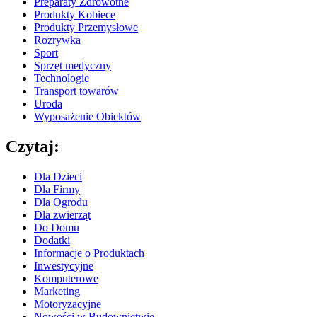
Preparaty Zdrowotne
Produkty Kobiece
Produkty Przemysłowe
Rozrywka
Sport
Sprzęt medyczny
Technologie
Transport towarów
Uroda
Wyposażenie Obiektów
Czytaj:
Dla Dzieci
Dla Firmy
Dla Ogrodu
Dla zwierząt
Do Domu
Dodatki
Informacje o Produktach
Inwestycyjne
Komputerowe
Marketing
Motoryzacyjne
Nowości w Budownictwie