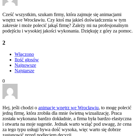
Cześć wszystkim, szukam firmy, która zajmuje się animacjami
wnętrz we Wrocławiu. Czy ktoś ma jakieś doświadczenia w tym
zakresie i może polecić jakąś firmę? Zależy mi na profesjonalnym
podejściu i wysokiej jakości wykonania. Dziękuję z góry za pomoc.
2
Włączono
Ilość głosów
Najnowsze
Najstarsze
0
Hej, jeśli chodzi o
animacje wnętrz we Wrocławiu
, to mogę polecić
jedną firmę, która zrobiła dla mnie świetną wizualizację. Praca
została wykonana bardzo dokładnie, a firma była bardzo elastyczna
i otwarta na moje sugestie. Jednak warto wziąć pod uwagę, że cena
za tego typu usługi bywa dość wysoka, więc warto się dobrze
zastanowić przed podjęciem decyzji.