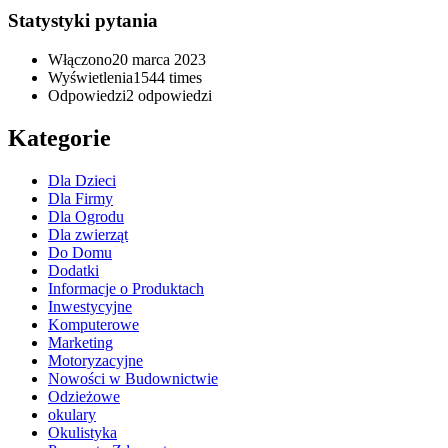
Statystyki pytania
Włączono
20 marca 2023
Wyświetlenia
1544 times
Odpowiedzi
2
odpowiedzi
Kategorie
Dla Dzieci
Dla Firmy
Dla Ogrodu
Dla zwierząt
Do Domu
Dodatki
Informacje o Produktach
Inwestycyjne
Komputerowe
Marketing
Motoryzacyjne
Nowości w Budownictwie
Odzieżowe
okulary
Okulistyka